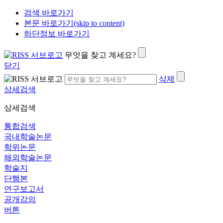
검색 바로가기
본문 바로가기(skip to content)
하단정보 바로가기
무엇을 찾고 계세요?
닫기
삭제
상세검색
상세검색
통합검색
국내학술논문
학위논문
해외학술논문
학술지
단행본
연구보고서
공개강의
버튼