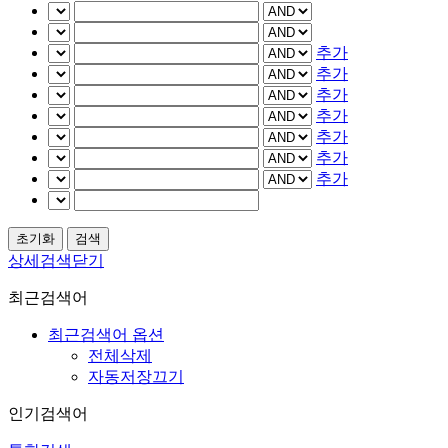
추가
추가
추가
추가
추가
추가
추가
상세검색닫기
최근검색어
최근검색어 옵션
전체삭제
자동저장끄기
인기검색어