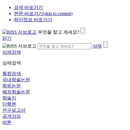
검색 바로가기
본문 바로가기(skip to content)
하단정보 바로가기
무엇을 찾고 계세요?
닫기
삭제
상세검색
상세검색
통합검색
국내학술논문
학위논문
해외학술논문
학술지
단행본
연구보고서
공개강의
버튼