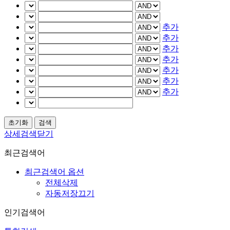
추가
추가
추가
추가
추가
추가
추가
상세검색닫기
최근검색어
최근검색어 옵션
전체삭제
자동저장끄기
인기검색어