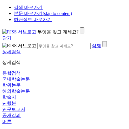
검색 바로가기
본문 바로가기(skip to content)
하단정보 바로가기
무엇을 찾고 계세요?
닫기
삭제
상세검색
상세검색
통합검색
국내학술논문
학위논문
해외학술논문
학술지
단행본
연구보고서
공개강의
버튼