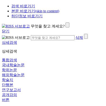
검색 바로가기
본문 바로가기(skip to content)
하단정보 바로가기
무엇을 찾고 계세요?
닫기
삭제
상세검색
상세검색
통합검색
국내학술논문
학위논문
해외학술논문
학술지
단행본
연구보고서
공개강의
버튼