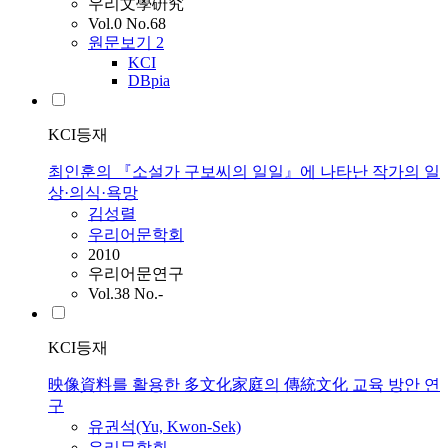
우리文學硏究
Vol.0 No.68
원문보기
2
KCI
DBpia
KCI등재
최인훈의 『소설가 구보씨의 일일』에 나타난 작가의 일
상·의식·욕망
김성렬
우리어문학회
2010
우리어문연구
Vol.38 No.-
KCI등재
映像資料를 활용한 多文化家庭의 傳統文化 교육 방안 연
구
유권석(Yu, Kwon-Sek)
우리문학회