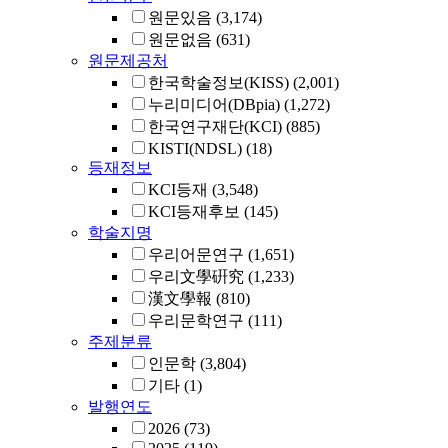
원문있음
(3,174)
원문없음
(631)
원문제공처
한국학술정보(KISS)
(2,001)
누리미디어(DBpia)
(1,272)
한국연구재단(KCI)
(885)
KISTI(NDSL)
(18)
등재정보
KCI등재
(3,548)
KCI등재후보
(145)
학술지명
우리어문연구
(1,651)
우리文學硏究
(1,233)
漢文學報
(810)
우리문학연구
(111)
주제분류
인문학
(3,804)
기타
(1)
발행연도
2026
(73)