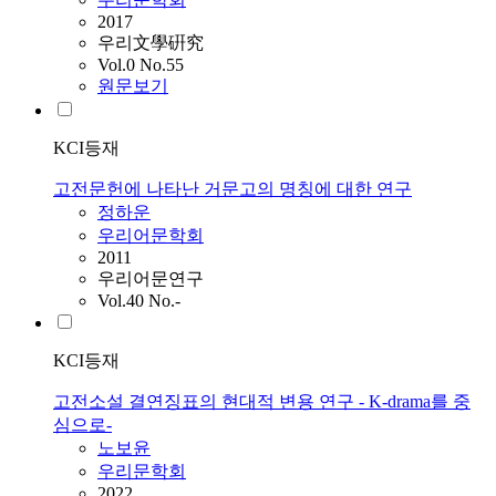
2017
우리文學硏究
Vol.0 No.55
원문보기
KCI등재
고전문헌에 나타난 거문고의 명칭에 대한 연구
정하운
우리어문학회
2011
우리어문연구
Vol.40 No.-
KCI등재
고전소설 결연징표의 현대적 변용 연구 - K-drama를 중
심으로-
노보윤
우리문학회
2022