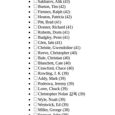
Sakharov, Alik
(43)
Burton, Tim
(42)
Fiennes, Ralph
(42)
Heaton, Patricia
(42)
Pitt, Brad
(41)
Donner, Richard
(41)
Roberts, Doris
(41)
Badgley, Penn
(41)
Glen, Iain
(41)
Christie, Gwendoline
(41)
Reeve, Christopher
(40)
Bale, Christian
(40)
Blanchett, Cate
(40)
Crawford, Chace
(40)
Rowling, J. K
(39)
Addy, Mark
(39)
Podeswa, Jeremy
(39)
Lorre, Chuck
(39)
Christopher Nolan 감독
(39)
Wyle, Noah
(39)
Westwick, Ed
(39)
Miller, George
(38)
Spencer, John
(38)