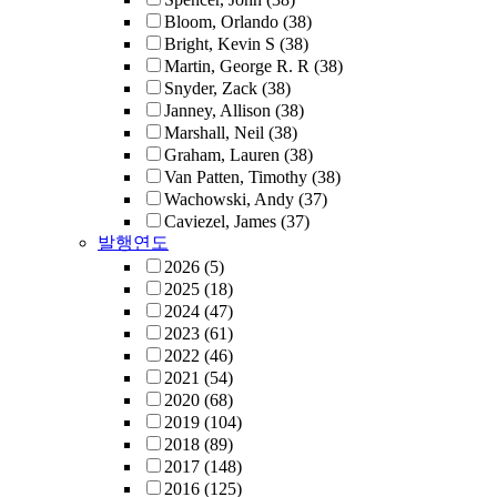
Bloom, Orlando
(38)
Bright, Kevin S
(38)
Martin, George R. R
(38)
Snyder, Zack
(38)
Janney, Allison
(38)
Marshall, Neil
(38)
Graham, Lauren
(38)
Van Patten, Timothy
(38)
Wachowski, Andy
(37)
Caviezel, James
(37)
발행연도
2026
(5)
2025
(18)
2024
(47)
2023
(61)
2022
(46)
2021
(54)
2020
(68)
2019
(104)
2018
(89)
2017
(148)
2016
(125)