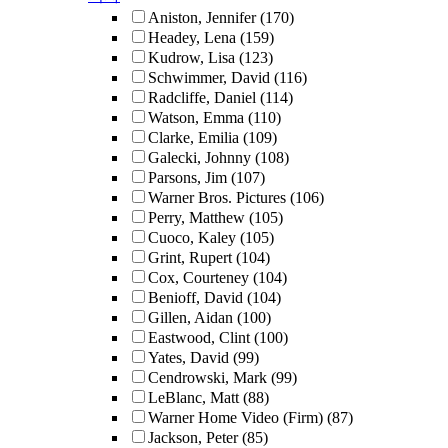
Aniston, Jennifer
(170)
Headey, Lena
(159)
Kudrow, Lisa
(123)
Schwimmer, David
(116)
Radcliffe, Daniel
(114)
Watson, Emma
(110)
Clarke, Emilia
(109)
Galecki, Johnny
(108)
Parsons, Jim
(107)
Warner Bros. Pictures
(106)
Perry, Matthew
(105)
Cuoco, Kaley
(105)
Grint, Rupert
(104)
Cox, Courteney
(104)
Benioff, David
(104)
Gillen, Aidan
(100)
Eastwood, Clint
(100)
Yates, David
(99)
Cendrowski, Mark
(99)
LeBlanc, Matt
(88)
Warner Home Video (Firm)
(87)
Jackson, Peter
(85)