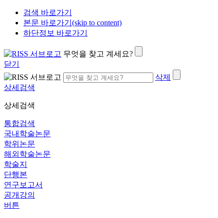
검색 바로가기
본문 바로가기(skip to content)
하단정보 바로가기
무엇을 찾고 계세요?
닫기
삭제
상세검색
상세검색
통합검색
국내학술논문
학위논문
해외학술논문
학술지
단행본
연구보고서
공개강의
버튼