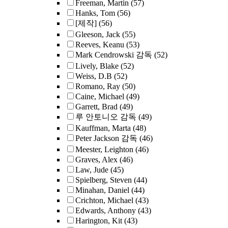
Freeman, Martin
(57)
Hanks, Tom
(56)
[제작]
(56)
Gleeson, Jack
(55)
Reeves, Keanu
(53)
Mark Cendrowski 감독
(52)
Lively, Blake
(52)
Weiss, D.B
(52)
Romano, Ray
(50)
Caine, Michael
(49)
Garrett, Brad
(49)
루 안토니오 감독
(49)
Kauffman, Marta
(48)
Peter Jackson 감독
(46)
Meester, Leighton
(46)
Graves, Alex
(46)
Law, Jude
(45)
Spielberg, Steven
(44)
Minahan, Daniel
(44)
Crichton, Michael
(43)
Edwards, Anthony
(43)
Harington, Kit
(43)