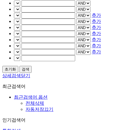
추가
추가
추가
추가
추가
추가
추가
상세검색닫기
최근검색어
최근검색어 옵션
전체삭제
자동저장끄기
인기검색어