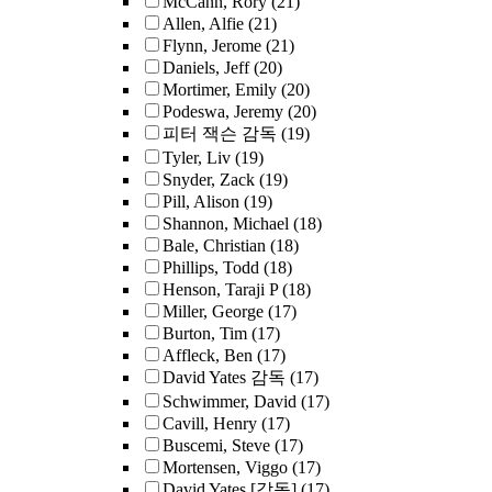
McCann, Rory
(21)
Allen, Alfie
(21)
Flynn, Jerome
(21)
Daniels, Jeff
(20)
Mortimer, Emily
(20)
Podeswa, Jeremy
(20)
피터 잭슨 감독
(19)
Tyler, Liv
(19)
Snyder, Zack
(19)
Pill, Alison
(19)
Shannon, Michael
(18)
Bale, Christian
(18)
Phillips, Todd
(18)
Henson, Taraji P
(18)
Miller, George
(17)
Burton, Tim
(17)
Affleck, Ben
(17)
David Yates 감독
(17)
Schwimmer, David
(17)
Cavill, Henry
(17)
Buscemi, Steve
(17)
Mortensen, Viggo
(17)
David Yates [감독]
(17)