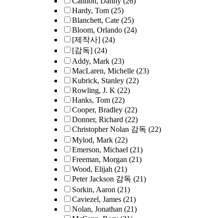
Cannon, Danny
(26)
Hardy, Tom
(25)
Blanchett, Cate
(25)
Bloom, Orlando
(24)
[제작사]
(24)
[감독]
(24)
Addy, Mark
(23)
MacLaren, Michelle
(23)
Kubrick, Stanley
(22)
Rowling, J. K
(22)
Hanks, Tom
(22)
Cooper, Bradley
(22)
Donner, Richard
(22)
Christopher Nolan 감독
(22)
Mylod, Mark
(22)
Emerson, Michael
(21)
Freeman, Morgan
(21)
Wood, Elijah
(21)
Peter Jackson 감독
(21)
Sorkin, Aaron
(21)
Caviezel, James
(21)
Nolan, Jonathan
(21)