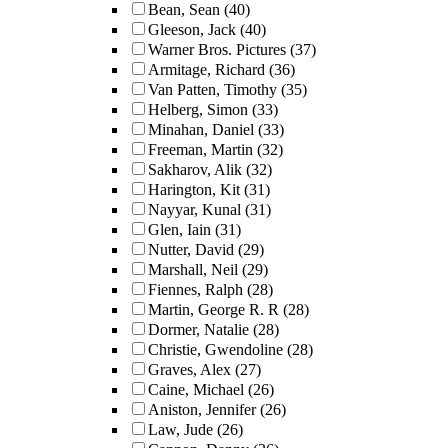
Bean, Sean
(40)
Gleeson, Jack
(40)
Warner Bros. Pictures
(37)
Armitage, Richard
(36)
Van Patten, Timothy
(35)
Helberg, Simon
(33)
Minahan, Daniel
(33)
Freeman, Martin
(32)
Sakharov, Alik
(32)
Harington, Kit
(31)
Nayyar, Kunal
(31)
Glen, Iain
(31)
Nutter, David
(29)
Marshall, Neil
(29)
Fiennes, Ralph
(28)
Martin, George R. R
(28)
Dormer, Natalie
(28)
Christie, Gwendoline
(28)
Graves, Alex
(27)
Caine, Michael
(26)
Aniston, Jennifer
(26)
Law, Jude
(26)