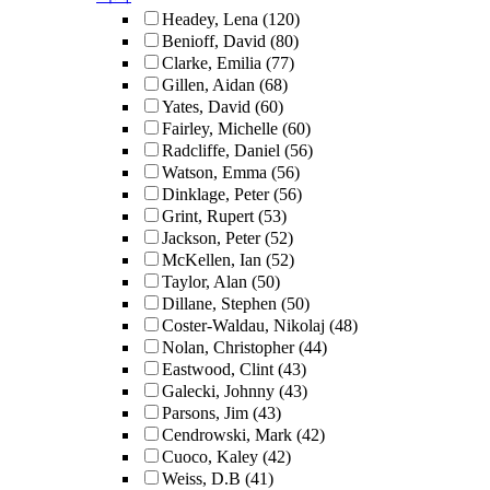
Headey, Lena
(120)
Benioff, David
(80)
Clarke, Emilia
(77)
Gillen, Aidan
(68)
Yates, David
(60)
Fairley, Michelle
(60)
Radcliffe, Daniel
(56)
Watson, Emma
(56)
Dinklage, Peter
(56)
Grint, Rupert
(53)
Jackson, Peter
(52)
McKellen, Ian
(52)
Taylor, Alan
(50)
Dillane, Stephen
(50)
Coster-Waldau, Nikolaj
(48)
Nolan, Christopher
(44)
Eastwood, Clint
(43)
Galecki, Johnny
(43)
Parsons, Jim
(43)
Cendrowski, Mark
(42)
Cuoco, Kaley
(42)
Weiss, D.B
(41)