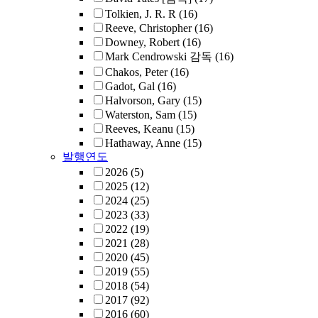
Tolkien, J. R. R
(16)
Reeve, Christopher
(16)
Downey, Robert
(16)
Mark Cendrowski 감독
(16)
Chakos, Peter
(16)
Gadot, Gal
(16)
Halvorson, Gary
(15)
Waterston, Sam
(15)
Reeves, Keanu
(15)
Hathaway, Anne
(15)
발행연도
2026
(5)
2025
(12)
2024
(25)
2023
(33)
2022
(19)
2021
(28)
2020
(45)
2019
(55)
2018
(54)
2017
(92)
2016
(60)