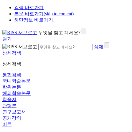
검색 바로가기
본문 바로가기(skip to content)
하단정보 바로가기
무엇을 찾고 계세요?
닫기
삭제
상세검색
상세검색
통합검색
국내학술논문
학위논문
해외학술논문
학술지
단행본
연구보고서
공개강의
버튼