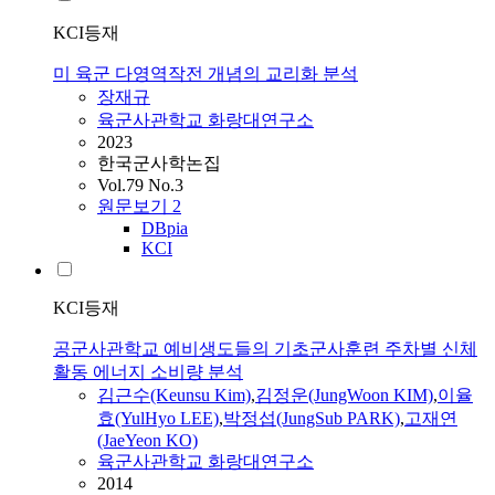
KCI등재
미 육군 다영역작전 개념의 교리화 분석
장재규
육군사관학교 화랑대연구소
2023
한국군사학논집
Vol.79 No.3
원문보기
2
DBpia
KCI
KCI등재
공군사관학교 예비생도들의 기초군사훈련 주차별 신체
활동 에너지 소비량 분석
김근수(Keunsu Kim)
,
김정운(JungWoon KIM)
,
이율
효(YulHyo LEE)
,
박정섭(JungSub PARK)
,
고재연
(JaeYeon KO)
육군사관학교 화랑대연구소
2014