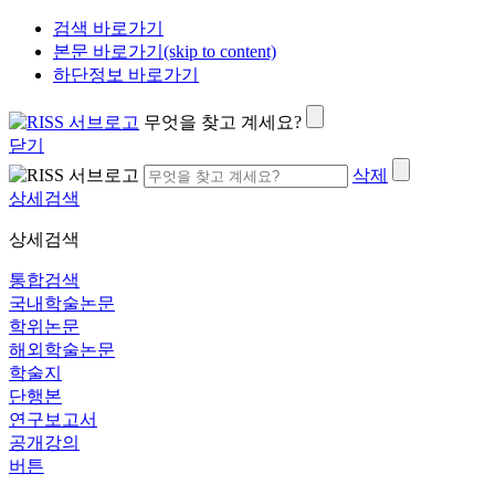
검색 바로가기
본문 바로가기(skip to content)
하단정보 바로가기
무엇을 찾고 계세요?
닫기
삭제
상세검색
상세검색
통합검색
국내학술논문
학위논문
해외학술논문
학술지
단행본
연구보고서
공개강의
버튼