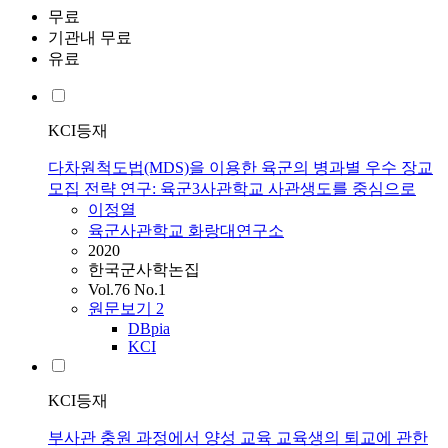
무료
기관내 무료
유료
KCI등재
다차원척도법(MDS)을 이용한 육군의 병과별 우수 장교
모집 전략 연구: 육군3사관학교 사관생도를 중심으로
이정열
육군사관학교 화랑대연구소
2020
한국군사학논집
Vol.76 No.1
원문보기
2
DBpia
KCI
KCI등재
부사관 충원 과정에서 양성 교육 교육생의 퇴교에 관한