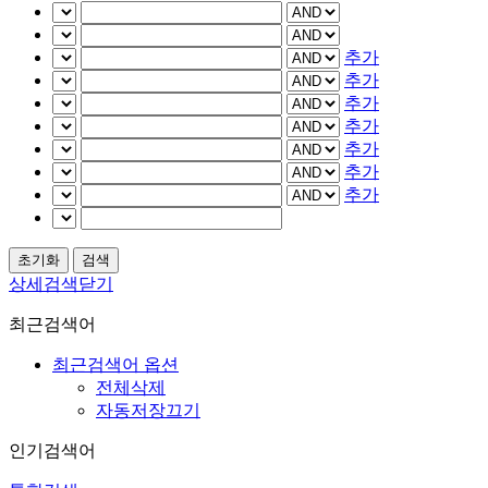
추가
추가
추가
추가
추가
추가
추가
상세검색닫기
최근검색어
최근검색어 옵션
전체삭제
자동저장끄기
인기검색어