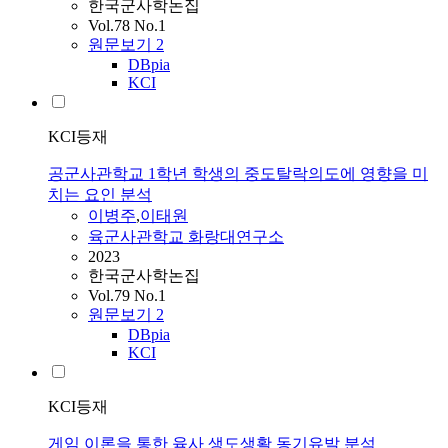
한국군사학논집
Vol.78 No.1
원문보기
2
DBpia
KCI
KCI등재
공군사관학교 1학년 학생의 중도탈락의도에 영향을 미
치는 요인 분석
이병주
,
이태원
육군사관학교 화랑대연구소
2023
한국군사학논집
Vol.79 No.1
원문보기
2
DBpia
KCI
KCI등재
게임 이론을 통한 육사 생도생활 동기유발 분석