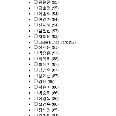
원형중
(95)
김효정
(95)
이종희
(94)
한경아
(94)
신지혜
(94)
심현섭
(93)
차희원
(93)
Laura Eunae Park
(92)
성지은
(91)
박정은
(91)
최유리
(88)
최유미
(87)
김경숙
(87)
성기선
(87)
양윤
(86)
곽은아
(86)
박승하
(86)
이경옥
(86)
설경옥
(86)
정제영
(85)
김미현
(84)