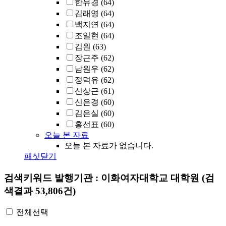
한유경
(64)
김래영
(64)
백지연
(64)
조일현
(64)
김원
(63)
장근주
(62)
남원우
(62)
정덕유
(62)
신상근
(61)
신은경
(60)
김은실
(60)
홍선표
(60)
오늘 본 자료
오늘 본 자료가 없습니다.
패싯닫기
검색키워드
발행기관 : 이화여자대학교 대학원
(검
색결과 53,806건)
전체선택