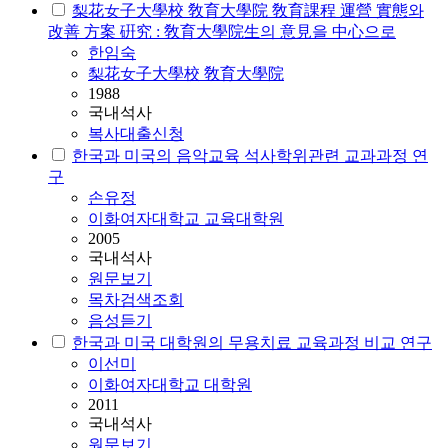
梨花女子大學校 敎育大學院 敎育課程 運營 實態와
改善 方案 硏究 : 敎育大學院生의 意見을 中心으로
한임숙
梨花女子大學校 敎育大學院
1988
국내석사
복사대출신청
한국과 미국의 음악교육 석사학위관련 교과과정 연
구
손유정
이화여자대학교 교육대학원
2005
국내석사
원문보기
목차검색조회
음성듣기
한국과 미국 대학원의 무용치료 교육과정 비교 연구
이선미
이화여자대학교 대학원
2011
국내석사
원문보기