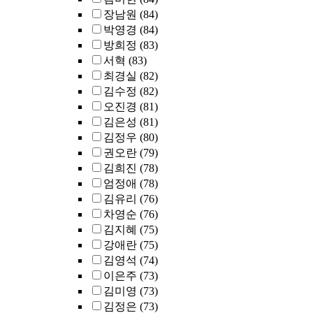
장남원
(84)
박영경
(84)
방희정
(83)
서혁
(83)
최경실
(82)
김수정
(82)
오진경
(81)
김은성
(81)
김정우
(80)
권오란
(79)
김희진
(78)
엄정애
(78)
김유리
(76)
차영순
(76)
김지혜
(75)
강애란
(75)
김영석
(74)
이은주
(73)
김미영
(73)
김정은
(73)