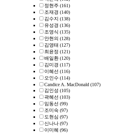
정현주
(161)
조재경
(140)
김수지
(138)
유성경
(136)
조영식
(135)
안현의
(128)
김영태
(127)
최윤정
(121)
배일환
(120)
김미경
(117)
이혜선
(116)
오인수
(114)
Candice A. MacDonald
(107)
김인성
(105)
곽혜선
(103)
임동선
(99)
조미숙
(97)
도현심
(97)
신나나
(97)
이미혜
(96)