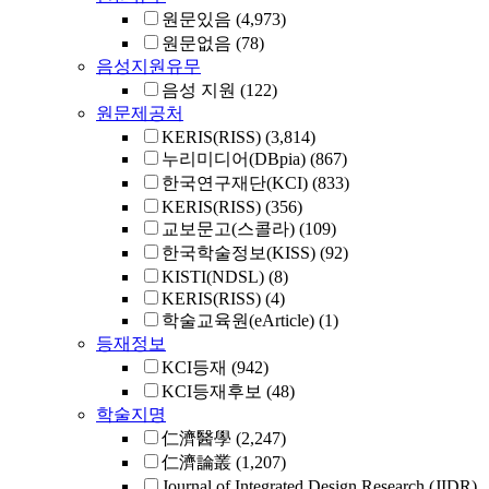
원문있음
(4,973)
원문없음
(78)
음성지원유무
음성 지원
(122)
원문제공처
KERIS(RISS)
(3,814)
누리미디어(DBpia)
(867)
한국연구재단(KCI)
(833)
KERIS(RISS)
(356)
교보문고(스콜라)
(109)
한국학술정보(KISS)
(92)
KISTI(NDSL)
(8)
KERIS(RISS)
(4)
학술교육원(eArticle)
(1)
등재정보
KCI등재
(942)
KCI등재후보
(48)
학술지명
仁濟醫學
(2,247)
仁濟論叢
(1,207)
Journal of Integrated Design Research (JIDR)