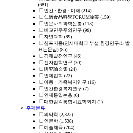
(681)
인간 · 환경 · 미래
(214)
仁濟食品科學FORUM論叢
(159)
인문사회과학논총
(118)
비교민주주의연구
(99)
자연과학
(89)
심포지움(인제대학교 부설 환경연구소 발
표논문집)
(85)
김해발전연구
(46)
전자법학연구
(30)
硏究論文集
(24)
인제법학
(22)
아동ㆍ가족복지연구
(16)
인간환경복지연구
(7)
인제통일논총
(6)
대한감각통합치료학회지
(1)
주제분류
의약학
(2,322)
인문학
(1,538)
예술체육
(704)