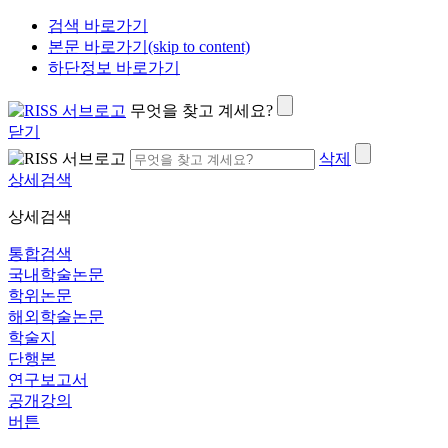
검색 바로가기
본문 바로가기(skip to content)
하단정보 바로가기
무엇을 찾고 계세요?
닫기
삭제
상세검색
상세검색
통합검색
국내학술논문
학위논문
해외학술논문
학술지
단행본
연구보고서
공개강의
버튼