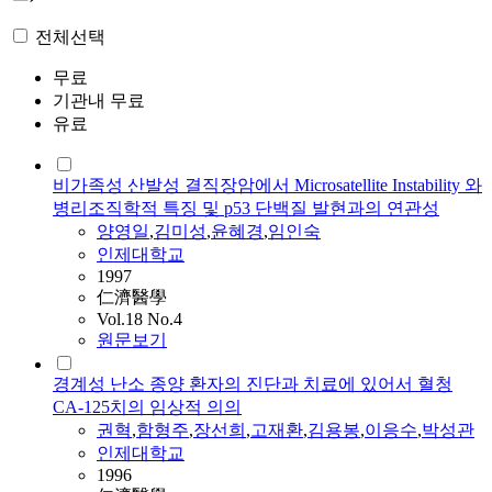
전체선택
무료
기관내 무료
유료
비가족성 산발성 결직장암에서 Microsatellite Instability 와
병리조직학적 특징 및 p53 단백질 발현과의 연관성
양영일
,
김미성
,
윤혜경
,
임인숙
인제대학교
1997
仁濟醫學
Vol.18 No.4
원문보기
경계성 난소 종양 환자의 진단과 치료에 있어서 혈청
CA-125치의 임상적 의의
권혁
,
함형주
,
장선희
,
고재환
,
김용봉
,
이응수
,
박성관
인제대학교
1996