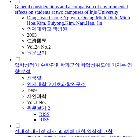
General considerations and a comparison of environmental
effects on students at two campuses of Inje University
Dang, Van Cuong
,
Nguyen, Quang Minh
,
Dinh, Minh
Hoa
,
Kim, Euiyong
,
Kim, Nari
,
Han, Jin
인제대학교 백병원
2003
仁濟醫學
Vol.24 No.2
원문보기
입학성적이 수학관련학과군의 학업성취도에 미치는 영
향 분석
최국렬
인제대학교기초과학연구소
1999
자연과학
Vol.3 No.-
원문보기
2
RISS
RISS
전대장 내시경 검사 505예에 대한 임상적 고찰