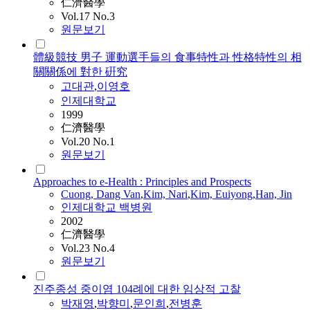
仁濟醫學
Vol.17 No.3
원문보기
體級競技 男子 運動選手들의 食事特性과 性格特性의 相
關關係에 對한 硏究
고대관
,
이영호
인제대학교
1999
仁濟醫學
Vol.20 No.1
원문보기
Approaches to e-Health : Principles and Prospects
Cuong, Dang Van
,
Kim, Nari
,
Kim, Euiyong
,
Han, Jin
인제대학교 백병원
2002
仁濟醫學
Vol.23 No.4
원문보기
진주종성 중이염 104례에 대한 임상적 고찰
박재영
,
박향미
,
문인희
,
전병훈