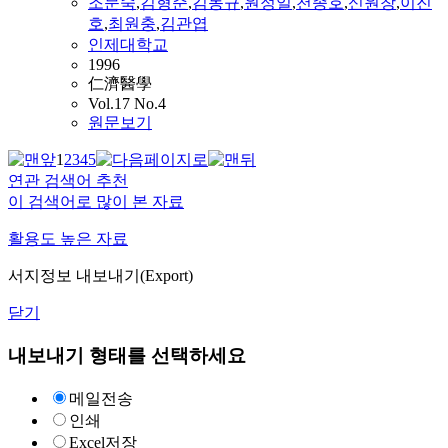
조문숙
,
김형준
,
김동규
,
원정일
,
천종호
,
신원창
,
이진
호
,
최원충
,
김관엽
인제대학교
1996
仁濟醫學
Vol.17 No.4
원문보기
1
2
3
4
5
연관 검색어 추천
이 검색어로 많이 본 자료
활용도 높은 자료
서지정보 내보내기(Export)
닫기
내보내기 형태를 선택하세요
메일전송
인쇄
Excel저장