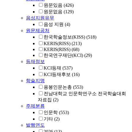
원문있음
(426)
원문없음
(129)
음성지원유무
음성 지원
(4)
원문제공처
한국학술정보(KISS)
(518)
KERIS(RISS)
(213)
KERIS(RISS)
(68)
한국연구재단(KCI)
(29)
등재정보
KCI등재
(537)
KCI등재후보
(16)
학술지명
용봉인문논총
(553)
전남대학교 인문학연구소 전국학술대회
자료집
(2)
주제분류
인문학
(553)
기타
(2)
발행연도
2026
(13)