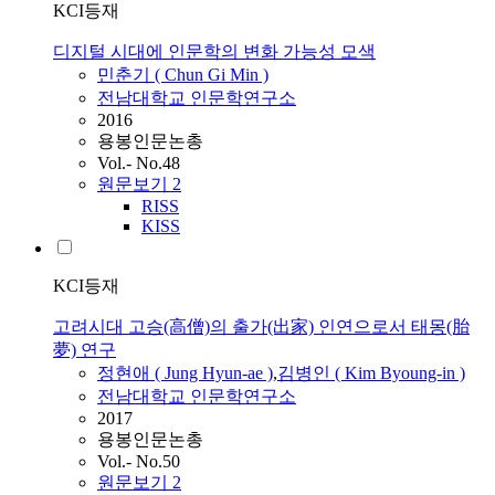
KCI등재
디지털 시대에 인문학의 변화 가능성 모색
민춘기 ( Chun Gi Min )
전남대학교 인문학연구소
2016
용봉인문논총
Vol.- No.48
원문보기
2
RISS
KISS
KCI등재
고려시대 고승(高僧)의 출가(出家) 인연으로서 태몽(胎
夢) 연구
정현애 ( Jung Hyun-ae )
,
김병인 ( Kim Byoung-in )
전남대학교 인문학연구소
2017
용봉인문논총
Vol.- No.50
원문보기
2