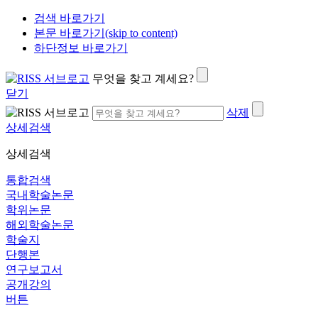
검색 바로가기
본문 바로가기(skip to content)
하단정보 바로가기
무엇을 찾고 계세요?
닫기
삭제
상세검색
상세검색
통합검색
국내학술논문
학위논문
해외학술논문
학술지
단행본
연구보고서
공개강의
버튼