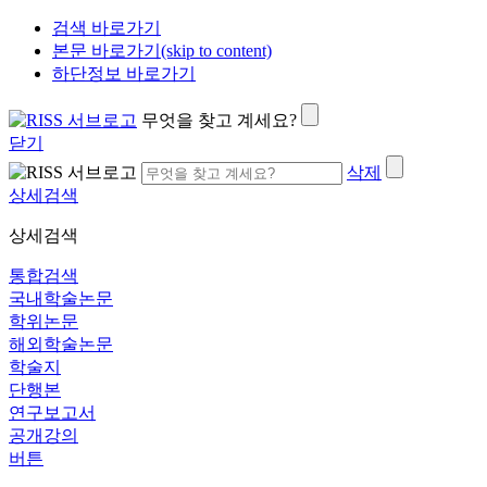
검색 바로가기
본문 바로가기(skip to content)
하단정보 바로가기
무엇을 찾고 계세요?
닫기
삭제
상세검색
상세검색
통합검색
국내학술논문
학위논문
해외학술논문
학술지
단행본
연구보고서
공개강의
버튼