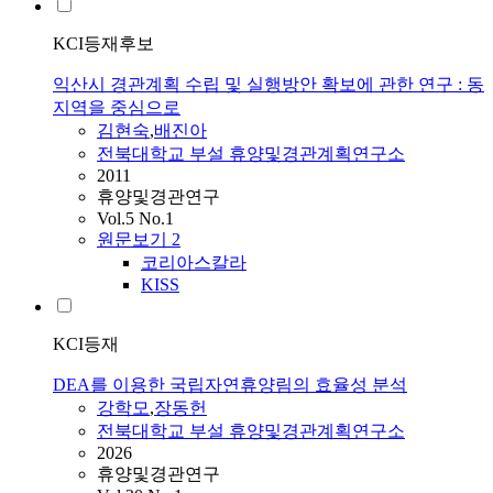
KCI등재후보
익산시 경관계획 수립 및 실행방안 확보에 관한 연구 : 동
지역을 중심으로
김현숙
,
배진아
전북대학교 부설 휴양및경관계획연구소
2011
휴양및경관연구
Vol.5 No.1
원문보기
2
코리아스칼라
KISS
KCI등재
DEA를 이용한 국립자연휴양림의 효율성 분석
강학모
,
장동헌
전북대학교 부설 휴양및경관계획연구소
2026
휴양및경관연구