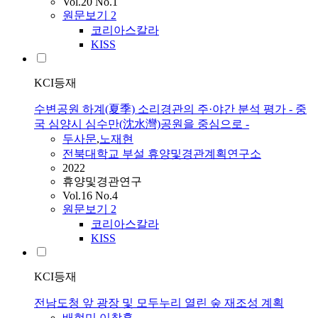
Vol.20 No.1
원문보기
2
코리아스칼라
KISS
KCI등재
수변공원 하계(夏季) 소리경관의 주·야간 분석 평가 - 중
국 심양시 심수만(沈水灣)공원을 중심으로 -
두사문
,
노재현
전북대학교 부설 휴양및경관계획연구소
2022
휴양및경관연구
Vol.16 No.4
원문보기
2
코리아스칼라
KISS
KCI등재
전남도청 앞 광장 및 모두누리 열린 숲 재조성 계획
배현미
,
이창훈