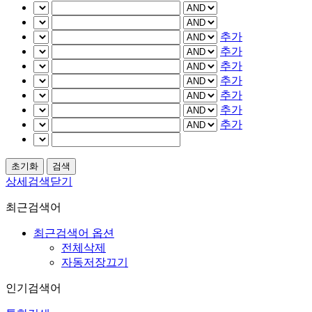
추가
추가
추가
추가
추가
추가
추가
상세검색닫기
최근검색어
최근검색어 옵션
전체삭제
자동저장끄기
인기검색어