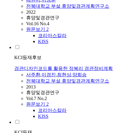
전북대학교 부설 휴양및경관계획연구소
2022
휴양및경관연구
Vol.16 No.4
원문보기
2
코리아스칼라
KISS
KCI등재후보
경관디자인코드를 활용한 장복리 경관정비계획
서주환
,
이경진
,
최현상
,
양희승
전북대학교 부설 휴양및경관계획연구소
2013
휴양및경관연구
Vol.7 No.2
원문보기
2
코리아스칼라
KISS
KCI등재