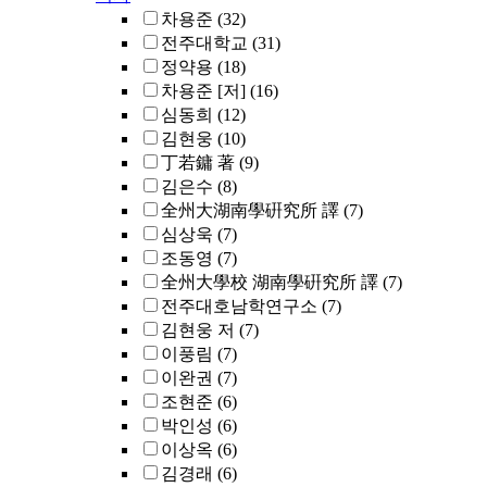
차용준
(32)
전주대학교
(31)
정약용
(18)
차용준 [저]
(16)
심동희
(12)
김현웅
(10)
丁若鏞 著
(9)
김은수
(8)
全州大湖南學硏究所 譯
(7)
심상욱
(7)
조동영
(7)
全州大學校 湖南學硏究所 譯
(7)
전주대호남학연구소
(7)
김현웅 저
(7)
이풍림
(7)
이완권
(7)
조현준
(6)
박인성
(6)
이상옥
(6)
김경래
(6)