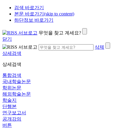
검색 바로가기
본문 바로가기(skip to content)
하단정보 바로가기
무엇을 찾고 계세요?
닫기
삭제
상세검색
상세검색
통합검색
국내학술논문
학위논문
해외학술논문
학술지
단행본
연구보고서
공개강의
버튼