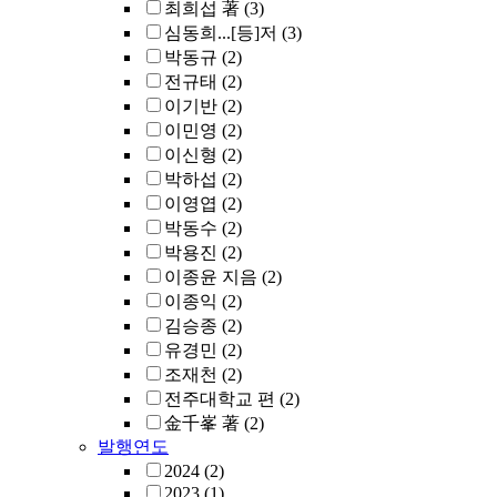
최희섭 著
(3)
심동희...[등]저
(3)
박동규
(2)
전규태
(2)
이기반
(2)
이민영
(2)
이신형
(2)
박하섭
(2)
이영엽
(2)
박동수
(2)
박용진
(2)
이종윤 지음
(2)
이종익
(2)
김승종
(2)
유경민
(2)
조재천
(2)
전주대학교 편
(2)
金千峯 著
(2)
발행연도
2024
(2)
2023
(1)