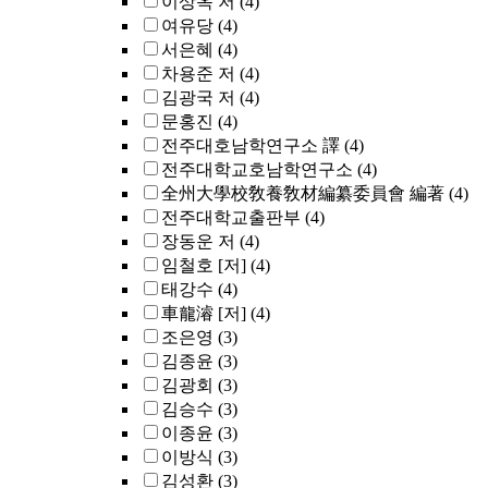
이상옥 저
(4)
여유당
(4)
서은혜
(4)
차용준 저
(4)
김광국 저
(4)
문홍진
(4)
전주대호남학연구소 譯
(4)
전주대학교호남학연구소
(4)
全州大學校敎養敎材編纂委員會 編著
(4)
전주대학교출판부
(4)
장동운 저
(4)
임철호 [저]
(4)
태강수
(4)
車龍濬 [저]
(4)
조은영
(3)
김종윤
(3)
김광회
(3)
김승수
(3)
이종윤
(3)
이방식
(3)
김성환
(3)