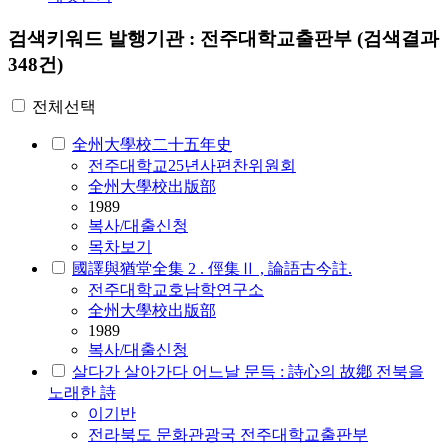
검색키워드
발행기관 : 전주대학교출판부
(검색결과
348건)
전체선택
全州大學校二十五年史
전주대학교25년사편찬위원회
全州大學校出版部
1989
복사/대출신청
목차보기
國譯與猶堂全集 2 . 俓集Ⅱ , 論語古今註.
전주대학교호남학연구소
全州大學校出版部
1989
복사/대출신청
살다가 살아가다 어느날 문득 : 詩心의 故鄕 전북을
노래한 詩
이기반
전라북도 문화관광국 전주대학교출판부