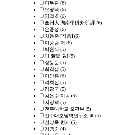
이무환
(6)
오영택
(6)
임철호
(6)
全州大 湖南學硏究所 譯
(6)
은종성
(6)
차용준 [지음]
(6)
이풍림 저
(6)
박완식
(5)
[丁若鏞 著]
(5)
장동운
(5)
최희섭
(5)
이인홍
(5)
석희선
(5)
김광국
(5)
김은수 지음
(5)
지영택
(5)
전주대학교 출판부
(5)
전주대호남학연구소 역
(5)
심상욱 편저
(5)
강영중
(4)