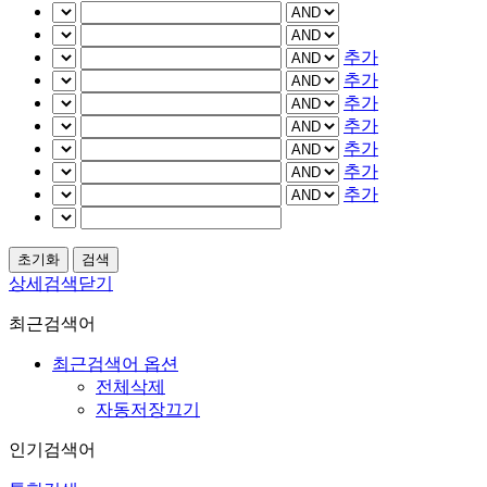
추가
추가
추가
추가
추가
추가
추가
상세검색닫기
최근검색어
최근검색어 옵션
전체삭제
자동저장끄기
인기검색어