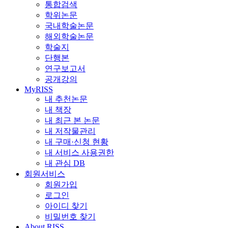
통합검색
학위논문
국내학술논문
해외학술논문
학술지
단행본
연구보고서
공개강의
MyRISS
내 추천논문
내 책장
내 최근 본 논문
내 저작물관리
내 구매·신청 현황
내 서비스 사용권한
내 관심 DB
회원서비스
회원가입
로그인
아이디 찾기
비밀번호 찾기
About RISS