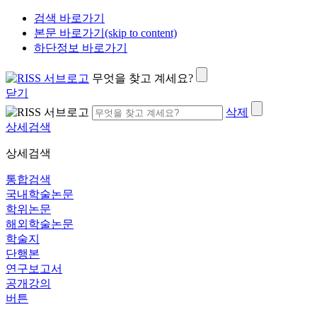
검색 바로가기
본문 바로가기(skip to content)
하단정보 바로가기
무엇을 찾고 계세요?
닫기
삭제
상세검색
상세검색
통합검색
국내학술논문
학위논문
해외학술논문
학술지
단행본
연구보고서
공개강의
버튼