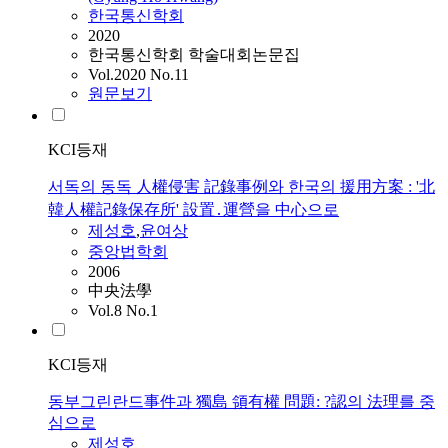
한국통신학회
2020
한국통신학회 학술대회논문집
Vol.2020 No.11
원문보기
KCI등재
서독의 동독 人權侵害 記錄事例와 한국의 援用方案 : '北
韓人權記錄保存所' 設置․運營을 中心으로
제성호
,
윤여상
중앙법학회
2006
中央法學
Vol.8 No.1
KCI등재
동부그린란드事件과 獨島 領有權 問題: ?認의 法理를 중
심으로
제성호