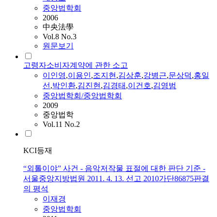
중앙법학회
2006
中央法學
Vol.8 No.3
원문보기
고령자소비자계약에 관한 소고
이인영
,
이용인
,
조지현
,
김상훈
,
강병근
,
문상덕
,
홍일
선
,
박인환
,
김진현
,
김경태
,
이건호
,
김영범
중앙법학회/중앙법학회
2009
중앙법학
Vol.11 No.2
KCI등재
“외톨이야” 사건 - 음악저작물 표절에 대한 판단 기준 -
서울중앙지방법원 2011. 4. 13. 선고 2010가단86875판결
의 평석
이재경
중앙법학회