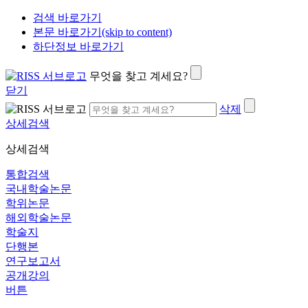
검색 바로가기
본문 바로가기(skip to content)
하단정보 바로가기
무엇을 찾고 계세요?
닫기
삭제
상세검색
상세검색
통합검색
국내학술논문
학위논문
해외학술논문
학술지
단행본
연구보고서
공개강의
버튼