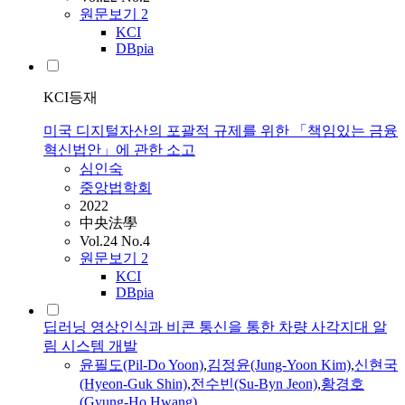
원문보기
2
KCI
DBpia
KCI등재
미국 디지털자산의 포괄적 규제를 위한 「책임있는 금융
혁신법안」에 관한 소고
심인숙
중앙법학회
2022
中央法學
Vol.24 No.4
원문보기
2
KCI
DBpia
딥러닝 영상인식과 비콘 통신을 통한 차량 사각지대 알
림 시스템 개발
윤필도(Pil-Do Yoon)
,
김정윤(Jung-Yoon Kim)
,
신현국
(Hyeon-Guk Shin)
,
전수빈(Su-Byn Jeon)
,
황경호
(Gyung-Ho Hwang)