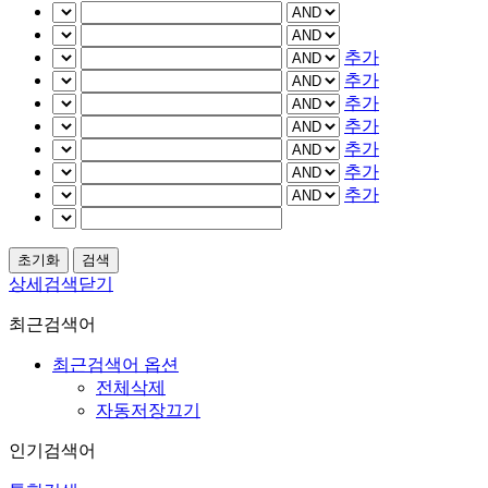
추가
추가
추가
추가
추가
추가
추가
상세검색닫기
최근검색어
최근검색어 옵션
전체삭제
자동저장끄기
인기검색어