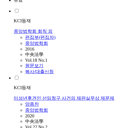
유료
KCI등재
중앙법학회 회칙 외
편집부(편집자)
중앙법학회
2016
中央法學
Vol.18 No.1
원문보기
복사/대출신청
KCI등재
미성년후견인 선임청구 사건의 재판실무상 제문제
양종찬
중앙법학회
2020
中央法學
Vol.22 No.2