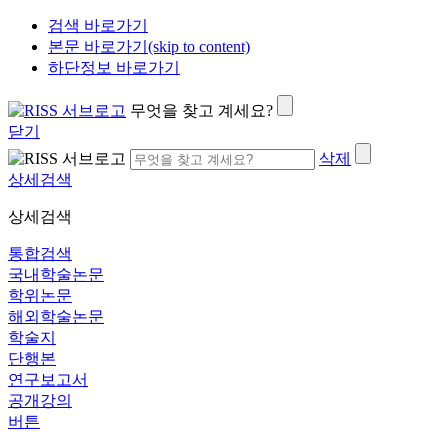
검색 바로가기
본문 바로가기(skip to content)
하단정보 바로가기
무엇을 찾고 계세요?
닫기
삭제
상세검색
상세검색
통합검색
국내학술논문
학위논문
해외학술논문
학술지
단행본
연구보고서
공개강의
버튼