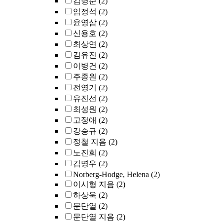
김병준
(2)
임정석
(2)
윤영삼
(2)
신용호
(2)
최상연
(2)
김유진
(2)
이병건
(2)
주종원
(2)
전영기
(2)
유진선
(2)
최성원
(2)
고정애
(2)
강승규
(2)
정철 지음
(2)
노진희
(2)
김명우
(2)
Norberg-Hodge, Helena
(2)
이시형 지음
(2)
하상욱
(2)
문단열
(2)
문단열 지음
(2)