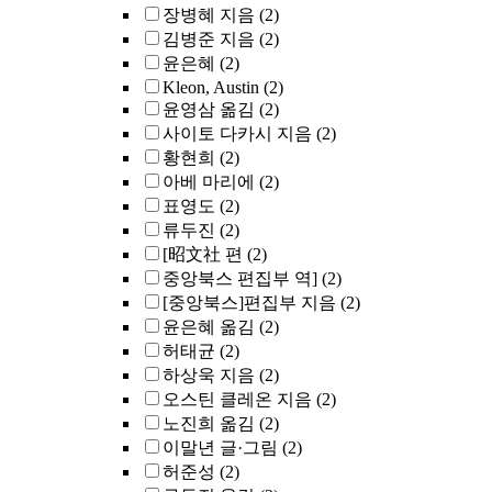
장병혜 지음
(2)
김병준 지음
(2)
윤은혜
(2)
Kleon, Austin
(2)
윤영삼 옮김
(2)
사이토 다카시 지음
(2)
황현희
(2)
아베 마리에
(2)
표영도
(2)
류두진
(2)
[昭文社 편
(2)
중앙북스 편집부 역]
(2)
[중앙북스]편집부 지음
(2)
윤은혜 옮김
(2)
허태균
(2)
하상욱 지음
(2)
오스틴 클레온 지음
(2)
노진희 옮김
(2)
이말년 글·그림
(2)
허준성
(2)