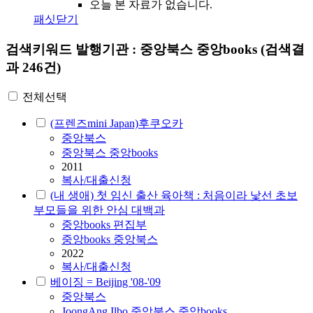
오늘 본 자료가 없습니다.
패싯닫기
검색키워드
발행기관 : 중앙북스 중앙books
(검색결
과 246건)
전체선택
(프렌즈mini Japan)후쿠오카
중앙북스
중앙북스 중앙books
2011
복사/대출신청
(내 생애) 첫 임신 출산 육아책 : 처음이라 낯선 초보
부모들을 위한 안심 대백과
중앙books 편집부
중앙books 중앙북스
2022
복사/대출신청
베이징 = Beijing '08-'09
중앙북스
JoongAng Ilbo 중앙북스 중앙books