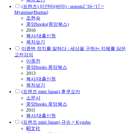
(프렌즈) 미얀마(버마) : season2 '16~'17 =
Myanmar(Burma)
조현숙
중앙books(중앙북스)
2016
복사/대출신청
목차보기
이중톈 정치를 말하다 : 세상을 구하는 지혜를 담은
고전강의
이중천
중앙books 중앙북스
2013
복사/대출신청
목차보기
(프렌즈 mini Japan) 후쿠오카
소문사
중앙books 중앙북스
2011
복사/대출신청
(프렌즈 mini Japan) 규슈 = Kyushu
昭文社