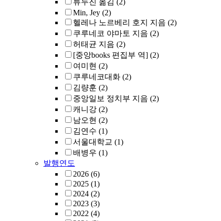
류두진 옮김
(2)
Min, Jey
(2)
헬레나 노르베리 호지 지음
(2)
쿠루네코 야마토 지음
(2)
허태균 지음
(2)
[중앙books 편집부 역]
(2)
여미현
(2)
쿠루네코대화
(2)
김량훈
(2)
중앙일보 정치부 지음
(2)
캐니강
(2)
남오현
(2)
김연수
(1)
서울대학교
(1)
배병우
(1)
발행연도
2026
(6)
2025
(1)
2024
(2)
2023
(3)
2022
(4)