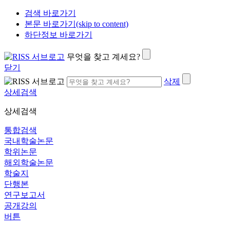
검색 바로가기
본문 바로가기(skip to content)
하단정보 바로가기
무엇을 찾고 계세요?
닫기
삭제
상세검색
상세검색
통합검색
국내학술논문
학위논문
해외학술논문
학술지
단행본
연구보고서
공개강의
버튼