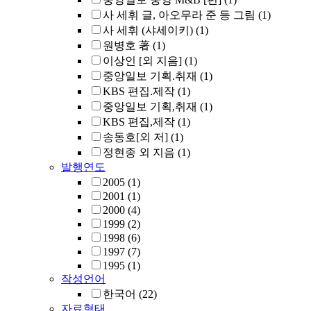
사 세휘 글, 아오무라 준 등 그림
(1)
사 세휘 (샤세이키)
(1)
원병호 著
(1)
이상인 [외 지음]
(1)
중앙일보 기획.취재
(1)
KBS 편집.제작
(1)
중앙일보 기획,취재
(1)
KBS 편집,제작
(1)
송동호[외 저]
(1)
정현종 외 지음
(1)
발행연도
2005
(1)
2001
(1)
2000
(4)
1999
(2)
1998
(6)
1997
(7)
1995
(1)
작성언어
한국어
(22)
자료형태