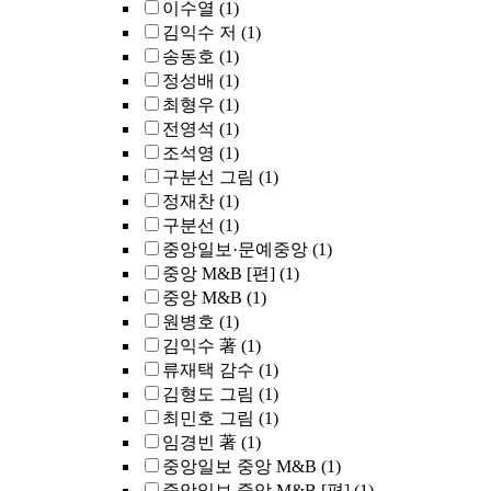
이수열
(1)
김익수 저
(1)
송동호
(1)
정성배
(1)
최형우
(1)
전영석
(1)
조석영
(1)
구분선 그림
(1)
정재찬
(1)
구분선
(1)
중앙일보·문예중앙
(1)
중앙 M&B [편]
(1)
중앙 M&B
(1)
원병호
(1)
김익수 著
(1)
류재택 감수
(1)
김형도 그림
(1)
최민호 그림
(1)
임경빈 著
(1)
중앙일보 중앙 M&B
(1)
중앙일보 중앙 M&B [편]
(1)