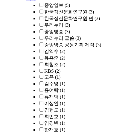
중앙일보
(5)
한국정신문화연구원
(3)
한국정신문화연구원 편
(3)
우리누리
(3)
중앙방송
(3)
우리누리 글씀
(3)
중앙방송 공동기획 제작
(3)
김익수
(2)
유홍준
(2)
최창조
(2)
KBS
(2)
고은
(1)
김주영
(1)
윤여탁
(1)
류재택
(1)
이상인
(1)
김형도
(1)
최민호
(1)
임경빈
(1)
한재호
(1)