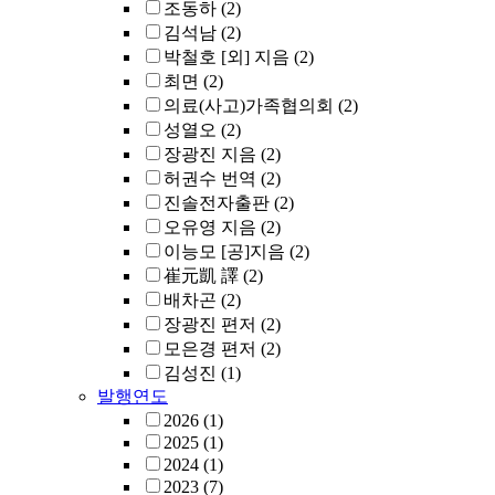
조동하
(2)
김석남
(2)
박철호 [외] 지음
(2)
최면
(2)
의료(사고)가족협의회
(2)
성열오
(2)
장광진 지음
(2)
허권수 번역
(2)
진솔전자출판
(2)
오유영 지음
(2)
이능모 [공]지음
(2)
崔元凱 譯
(2)
배차곤
(2)
장광진 편저
(2)
모은경 편저
(2)
김성진
(1)
발행연도
2026
(1)
2025
(1)
2024
(1)
2023
(7)