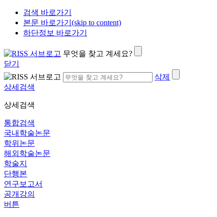
검색 바로가기
본문 바로가기(skip to content)
하단정보 바로가기
무엇을 찾고 계세요?
닫기
삭제
상세검색
상세검색
통합검색
국내학술논문
학위논문
해외학술논문
학술지
단행본
연구보고서
공개강의
버튼