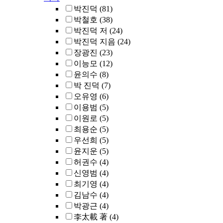
박진덕
(81)
박철호
(38)
박진덕 저
(24)
박진덕 지음
(24)
장광진
(23)
이능모
(12)
윤의수
(8)
박 진덕
(7)
오유영
(6)
이용범
(5)
이원로
(5)
최용순
(5)
우선희
(5)
윤지운
(5)
허권수
(4)
신영범
(4)
최기영
(4)
김남수
(4)
박광근
(4)
李太載 著
(4)