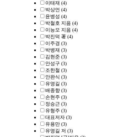
이태재
(4)
박상언
(4)
윤병성
(4)
박철호 지음
(4)
이능모 지음
(4)
박진덕 著
(4)
이주경
(3)
박병재
(3)
김현준
(3)
안성구
(3)
조한철
(3)
안완식
(3)
유영길
(3)
배종향
(3)
손현주
(3)
정승근
(3)
유형주
(3)
대표저자
(3)
유용만
(3)
유영길 저
(3)