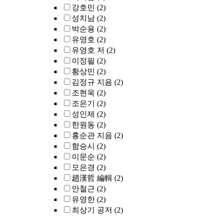
강호민
(2)
성치남
(2)
박순용
(2)
유영호
(2)
유영호 저
(2)
이정필
(2)
황상민
(2)
김정규 지음
(2)
조현욱
(2)
조은기
(2)
성인제
(2)
한원동
(2)
홍순관 지음
(2)
함승시
(2)
이문순
(2)
모은경
(2)
趙漢哲 編輯
(2)
안철근
(2)
유영한
(2)
최상기 공저
(2)