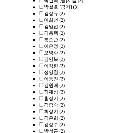
박진덕 [공]지음
(3)
박철호 [공저]
(3)
김정규
(2)
이희선
(2)
김일섭
(2)
김용택
(2)
홍순관
(2)
이은정
(2)
오명주
(2)
김연복
(2)
이정현
(2)
정영철
(2)
이동진
(2)
김원배
(2)
정재성
(2)
홍정기
(2)
김종숙
(2)
최상기
(2)
김은희
(2)
강정수
(2)
박석근
(2)