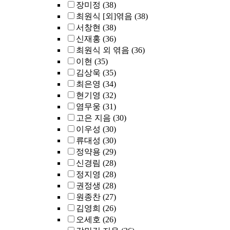
장미정
(38)
최원식 [외]엮음
(38)
서창현
(38)
신재홍
(36)
최원식 외 엮음
(36)
이현
(35)
김상욱
(35)
최은영
(34)
현기영
(32)
염무웅
(31)
고은 지음
(30)
이우성
(30)
류대성
(30)
정약용
(29)
신경림
(28)
정지영
(28)
권정생
(28)
원종찬
(27)
김영희
(26)
오세호
(26)