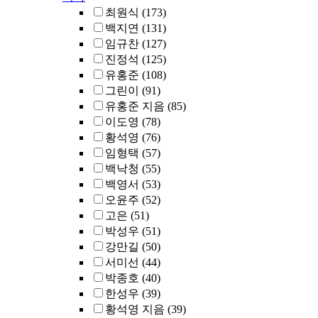
최원식
(173)
백지연
(131)
임규찬
(127)
진정석
(125)
유홍준
(108)
그린이
(91)
유홍준 지음
(85)
이도영
(78)
황석영
(76)
임형택
(57)
백낙청
(55)
백영서
(53)
오윤주
(52)
고은
(51)
박성우
(51)
강만길
(50)
서미선
(44)
박종호
(40)
한성우
(39)
황석영 지음
(39)