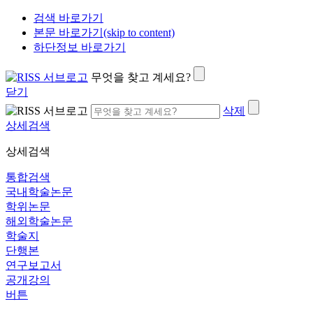
검색 바로가기
본문 바로가기(skip to content)
하단정보 바로가기
무엇을 찾고 계세요?
닫기
삭제
상세검색
상세검색
통합검색
국내학술논문
학위논문
해외학술논문
학술지
단행본
연구보고서
공개강의
버튼