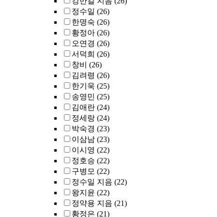
강만길 지음
(26)
정수일
(26)
한명숙
(26)
황정아
(26)
오연경
(26)
서덕희
(26)
창비
(26)
김려령
(26)
한기욱
(25)
송영민
(25)
김애란
(24)
정세랑
(24)
박숙경
(23)
이삼남
(23)
이시영
(22)
정호승
(22)
구병모
(22)
정수일 지음
(22)
왕지윤
(22)
정약용 지음
(21)
황정은
(21)