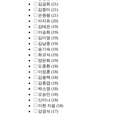
김금희
(21)
김중미
(21)
손원평
(21)
이지유
(20)
김태은
(19)
이승희
(19)
김미영
(19)
김남중
(19)
송기숙
(19)
최규석
(19)
양은희
(19)
도종환
(18)
이정훈
(18)
김용택
(18)
김종엽
(18)
박소영
(18)
오승민
(18)
신미나
(18)
이현 지음
(18)
강경석
(17)