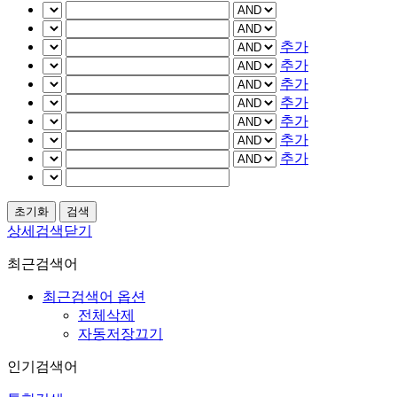
추가
추가
추가
추가
추가
추가
추가
상세검색닫기
최근검색어
최근검색어 옵션
전체삭제
자동저장끄기
인기검색어