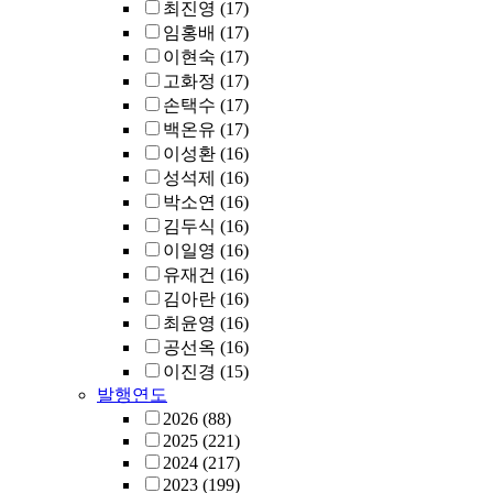
최진영
(17)
임홍배
(17)
이현숙
(17)
고화정
(17)
손택수
(17)
백온유
(17)
이성환
(16)
성석제
(16)
박소연
(16)
김두식
(16)
이일영
(16)
유재건
(16)
김아란
(16)
최윤영
(16)
공선옥
(16)
이진경
(15)
발행연도
2026
(88)
2025
(221)
2024
(217)
2023
(199)