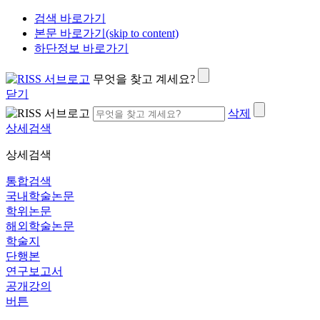
검색 바로가기
본문 바로가기(skip to content)
하단정보 바로가기
무엇을 찾고 계세요?
닫기
삭제
상세검색
상세검색
통합검색
국내학술논문
학위논문
해외학술논문
학술지
단행본
연구보고서
공개강의
버튼