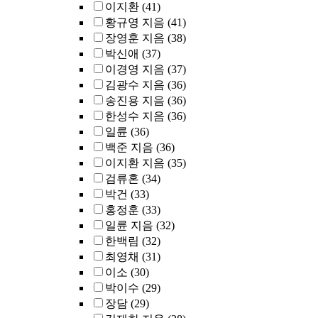
이지환
(41)
황규영 지음
(41)
장영훈 지음
(38)
박신애
(37)
이경영 지음
(37)
김광수 지음
(36)
송진용 지음
(36)
한성수 지음
(36)
일륜
(36)
백준 지음
(36)
이지환 지음
(35)
검류혼
(34)
박건
(33)
홍정훈
(33)
일륜 지음
(32)
한백림
(32)
최영채
(31)
이소
(30)
박이수
(29)
장담
(29)