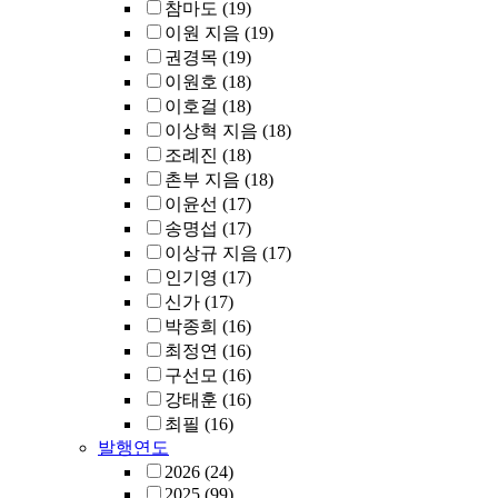
참마도
(19)
이원 지음
(19)
권경목
(19)
이원호
(18)
이호걸
(18)
이상혁 지음
(18)
조례진
(18)
촌부 지음
(18)
이윤선
(17)
송명섭
(17)
이상규 지음
(17)
인기영
(17)
신가
(17)
박종희
(16)
최정연
(16)
구선모
(16)
강태훈
(16)
최필
(16)
발행연도
2026
(24)
2025
(99)