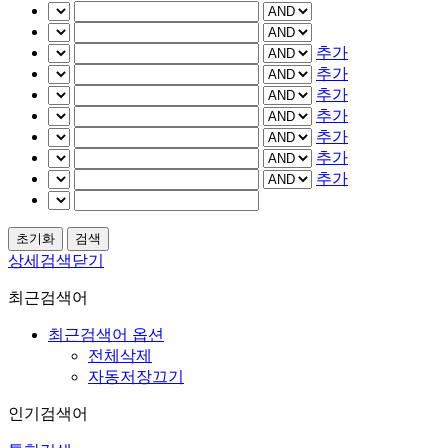
추가
추가
추가
추가
추가
추가
추가
상세검색닫기
최근검색어
최근검색어 옵션
전체삭제
자동저장끄기
인기검색어