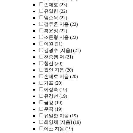
손제호
(23)
유일한
(22)
임준욱
(22)
검류혼 지음
(22)
홍윤정
(22)
조돈형 지음
(22)
이원
(21)
김광수 [지음]
(21)
천중행 저
(21)
청산
(20)
월인 지음
(20)
손제호 지음
(20)
가프
(20)
이정숙
(19)
유경선
(19)
금강
(19)
운곡
(19)
유일한 지음
(19)
최영채 [지음]
(19)
이소 지음
(19)