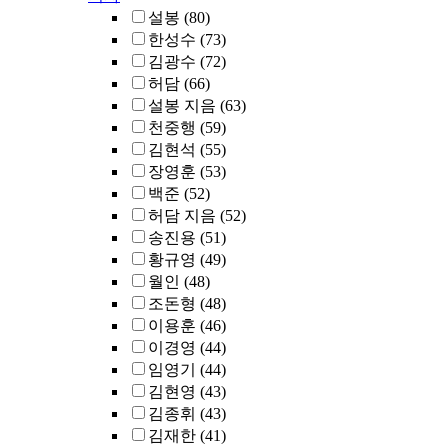
설봉
(80)
한성수
(73)
김광수
(72)
허담
(66)
설봉 지음
(63)
천중행
(59)
김현석
(55)
장영훈
(53)
백준
(52)
허담 지음
(52)
송진용
(51)
황규영
(49)
월인
(48)
조돈형
(48)
이용훈
(46)
이경영
(44)
임영기
(44)
김현영
(43)
김종휘
(43)
김재한
(41)