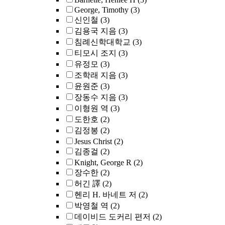
George, Timothy
(3)
신인철
(3)
김용국 지음
(3)
침례신학대학교
(3)
티모시 조지
(3)
유정모
(3)
조학래 지음
(3)
윤원준
(3)
장동수 지음
(3)
이형원 역
(3)
도한호
(2)
김정봉
(2)
Jesus Christ
(2)
김종걸
(2)
Knight, George R
(2)
장수한
(2)
허긴 譯
(2)
헨리 H. 바네트 저
(2)
박영철 역
(2)
데이비드 도커리 편저
(2)