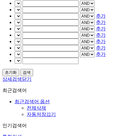
추가
추가
추가
추가
추가
추가
추가
상세검색닫기
최근검색어
최근검색어 옵션
전체삭제
자동저장끄기
인기검색어