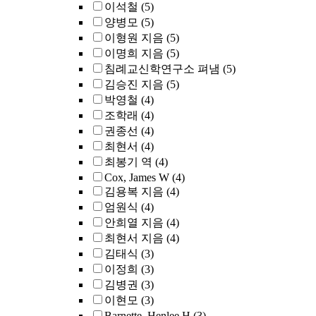
이석철
(5)
양병모
(5)
이형원 지음
(5)
이명희 지음
(5)
침례교신학연구소 펴냄
(5)
김승진 지음
(5)
박영철
(4)
조학래
(4)
권종선
(4)
최현서
(4)
최봉기 역
(4)
Cox, James W
(4)
김용복 지음
(4)
엄원식
(4)
안희열 지음
(4)
최현서 지음
(4)
김태식
(3)
이정희
(3)
김병권
(3)
이현모
(3)
Barnette, Henlee H
(3)