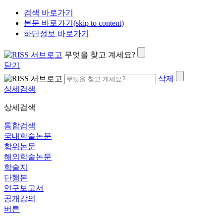
검색 바로가기
본문 바로가기(skip to content)
하단정보 바로가기
무엇을 찾고 계세요?
닫기
삭제
상세검색
상세검색
통합검색
국내학술논문
학위논문
해외학술논문
학술지
단행본
연구보고서
공개강의
버튼