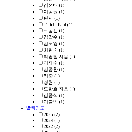
김선배
(1)
이동원
(1)
편저
(1)
Tillich, Paul
(1)
조동선
(1)
김갑수
(1)
김도영
(1)
최현숙
(1)
박영철 지음
(1)
이재순
(1)
김종환
(1)
허준
(1)
정현
(1)
도한호 지음
(1)
김중식
(1)
이환익
(1)
발행연도
2025
(2)
2024
(1)
2022
(2)