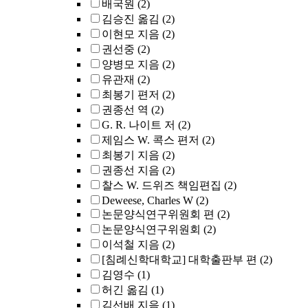
배국원
(2)
김승진 옮김
(2)
이현모 지음
(2)
권선중
(2)
양병모 지음
(2)
유관재
(2)
최봉기 편저
(2)
권종선 역
(2)
G. R. 나이트 저
(2)
제임스 W. 콕스 편저
(2)
최봉기 지음
(2)
권종선 지음
(2)
찰스 W. 드위즈 책임편집
(2)
Deweese, Charles W
(2)
논문양식연구위원회 편
(2)
논문양식연구위원회
(2)
이석철 지음
(2)
[침례신학대학교] 대학출판부 편
(2)
김영수
(1)
허긴 옮김
(1)
김선배 지음
(1)