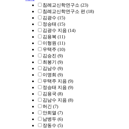
침례교신학연구소
(23)
침례교신학연구소 편
(18)
김광수
(15)
정승태
(15)
김광수 지음
(14)
김용복
(11)
이형원
(11)
우택주
(10)
김승진
(9)
최봉기
(9)
김남수
(9)
이명희
(9)
우택주 지음
(9)
정승태 지음
(9)
김용국
(8)
김남수 지음
(8)
허긴
(7)
안희열
(7)
남병두
(6)
장동수
(5)