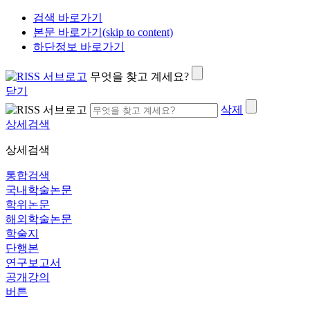
검색 바로가기
본문 바로가기(skip to content)
하단정보 바로가기
무엇을 찾고 계세요?
닫기
삭제
상세검색
상세검색
통합검색
국내학술논문
학위논문
해외학술논문
학술지
단행본
연구보고서
공개강의
버튼