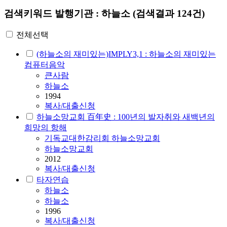
검색키워드
발행기관 : 하늘소
(검색결과 124건)
전체선택
(하늘소의 재미있는)IMPLY3,1 : 하늘소의 재미있는
컴퓨터음악
큰사람
하늘소
1994
복사/대출신청
하늘소망교회 百年史 : 100년의 발자취와 새백년의
희망의 항해
기독교대한감리회 하늘소망교회
하늘소망교회
2012
복사/대출신청
타자연습
하늘소
하늘소
1996
복사/대출신청