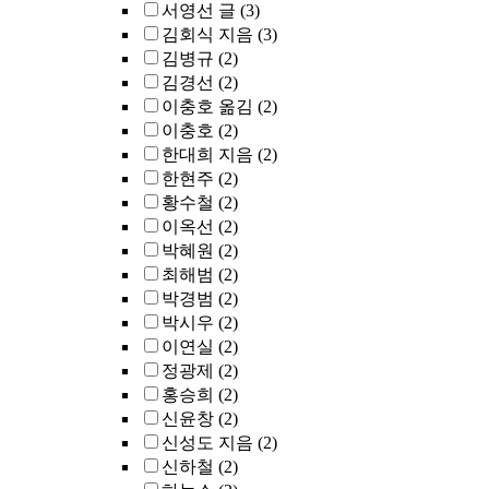
서영선 글
(3)
김회식 지음
(3)
김병규
(2)
김경선
(2)
이충호 옮김
(2)
이충호
(2)
한대희 지음
(2)
한현주
(2)
황수철
(2)
이옥선
(2)
박혜원
(2)
최해범
(2)
박경범
(2)
박시우
(2)
이연실
(2)
정광제
(2)
홍승희
(2)
신윤창
(2)
신성도 지음
(2)
신하철
(2)