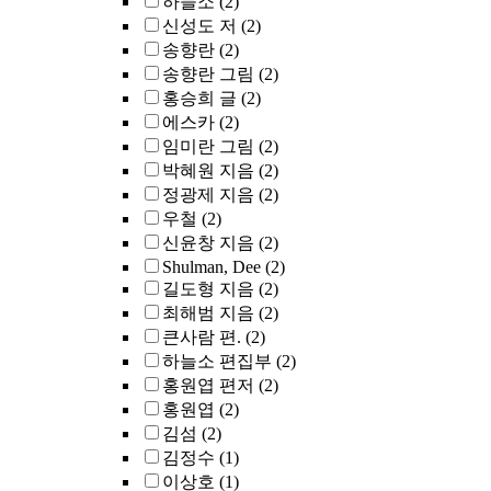
하늘소
(2)
신성도 저
(2)
송향란
(2)
송향란 그림
(2)
홍승희 글
(2)
에스카
(2)
임미란 그림
(2)
박혜원 지음
(2)
정광제 지음
(2)
우철
(2)
신윤창 지음
(2)
Shulman, Dee
(2)
길도형 지음
(2)
최해범 지음
(2)
큰사람 편.
(2)
하늘소 편집부
(2)
홍원엽 편저
(2)
홍원엽
(2)
김섬
(2)
김정수
(1)
이상호
(1)