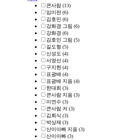
큰사람
(13)
임미란
(6)
김호민
(6)
강화경 그림
(6)
강화경
(6)
김호민 그림
(5)
길도형
(5)
신성도
(4)
서영선
(4)
구지현
(4)
표광배
(4)
표광배 지음
(4)
한대희
(3)
큰사람 지음
(3)
이연수
(3)
큰사람 저
(3)
김회식
(3)
박상재
(3)
산이아빠 지음
(3)
산이아빠
(3)