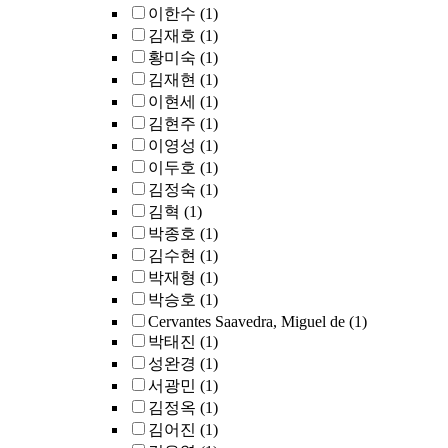
이한수
(1)
김재호
(1)
황미숙
(1)
김재현
(1)
이현세
(1)
김현주
(1)
이영성
(1)
이두호
(1)
김정숙
(1)
김혁
(1)
박종호
(1)
김수현
(1)
박재형
(1)
박승호
(1)
Cervantes Saavedra, Miguel de
(1)
박태진
(1)
성완경
(1)
서광민
(1)
김정옥
(1)
김어진
(1)