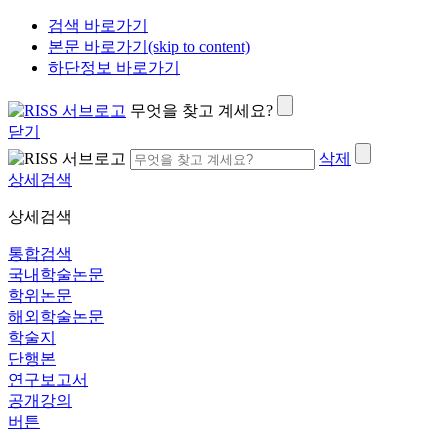
검색 바로가기
본문 바로가기(skip to content)
하단정보 바로가기
무엇을 찾고 계세요?
닫기
삭제
상세검색
상세검색
통합검색
국내학술논문
학위논문
해외학술논문
학술지
단행본
연구보고서
공개강의
버튼