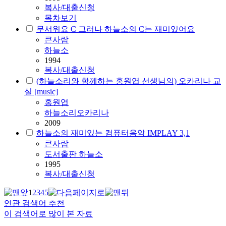
복사/대출신청
목차보기
무서워요 C 그러나 하늘소의 C는 재미있어요
큰사람
하늘소
1994
복사/대출신청
(하늘소리와 함께하는 홍원엽 선생님의) 오카리나 교
실 [music]
홍원엽
하늘소리오카리나
2009
하늘소의 재미있는 컴퓨터음악 IMPLAY 3,1
큰사람
도서출판 하늘소
1995
복사/대출신청
1
2
3
4
5
연관 검색어 추천
이 검색어로 많이 본 자료