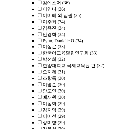
김에스더
(36)
이안나
(36)
이미혜 외 집필
(35)
이주희
(34)
김윤진
(34)
안경화
(34)
Pyun, Danielle O
(34)
이상곤
(33)
한국어교육열린연구회
(33)
박선희
(32)
한양대학교 국제교육원 편
(32)
오지혜
(31)
조항록
(30)
이명순
(30)
안도연
(30)
배재원
(30)
이정화
(29)
김지영
(29)
이미선
(29)
정미향
(29)
강유선
(29)