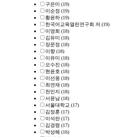
구은미
(19)
이순정
(19)
황윤하
(19)
한국어교육열린연구회 저
(19)
이영희
(18)
김유미
(18)
장문정
(18)
이향
(18)
이유미
(18)
오수진
(18)
현윤호
(18)
이선웅
(18)
최연재
(18)
천민지
(18)
서윤남
(18)
서울대학교
(17)
김정훈
(17)
이석란
(17)
김경령
(17)
박성혜
(16)