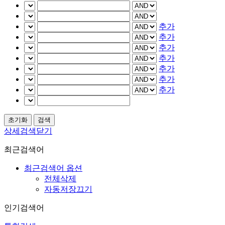
추가
추가
추가
추가
추가
추가
추가
상세검색닫기
최근검색어
최근검색어 옵션
전체삭제
자동저장끄기
인기검색어