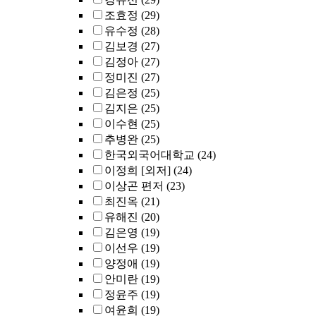
조효정
(29)
유수정
(28)
김보경
(27)
김정아
(27)
정미진
(27)
김은정
(25)
김지은
(25)
이수현
(25)
추병완
(25)
한국외국어대학교
(24)
이정희 [외저]
(24)
이상곤 편저
(23)
최진옥
(21)
유해진
(20)
김은영
(19)
이선우
(19)
양정애
(19)
안미란
(19)
정윤주
(19)
여윤희
(19)