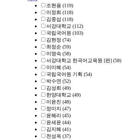
조현용
(119)
이정희
(118)
김중섭
(118)
서강대학교
(112)
국립국어원
(103)
김현정
(74)
최정순
(59)
이영숙
(58)
서강대학교 한국어교육원 [편]
(58)
이미혜
(54)
국립국어원 기획
(54)
박수연
(52)
김성희
(49)
한양대학교
(49)
이윤진
(48)
정미지
(47)
윤혜리
(45)
윤세윤
(44)
김지혜
(41)
천성옥
(37)