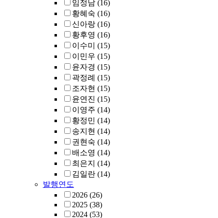
임정남
(16)
황혜숙
(16)
신아랑
(16)
황후영
(16)
이수미
(15)
이민우
(15)
윤자경
(15)
곽정례
(15)
조자현
(15)
윤연진
(15)
이영주
(14)
황정민
(14)
송지현
(14)
권현숙
(14)
배소영
(14)
최은지
(14)
김일란
(14)
발행연도
2026
(26)
2025
(38)
2024
(53)