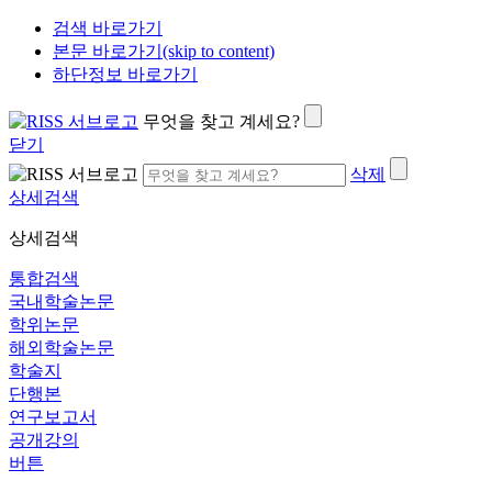
검색 바로가기
본문 바로가기(skip to content)
하단정보 바로가기
무엇을 찾고 계세요?
닫기
삭제
상세검색
상세검색
통합검색
국내학술논문
학위논문
해외학술논문
학술지
단행본
연구보고서
공개강의
버튼