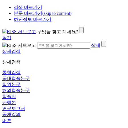
검색 바로가기
본문 바로가기(skip to content)
하단정보 바로가기
무엇을 찾고 계세요?
닫기
삭제
상세검색
상세검색
통합검색
국내학술논문
학위논문
해외학술논문
학술지
단행본
연구보고서
공개강의
버튼