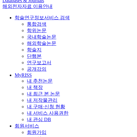
Databases & Journals
해외전자자료 이용안내
학술연구정보서비스 검색
통합검색
학위논문
국내학술논문
해외학술논문
학술지
단행본
연구보고서
공개강의
MyRISS
내 추천논문
내 책장
내 최근 본 논문
내 저작물관리
내 구매·신청 현황
내 서비스 사용권한
내 관심 DB
회원서비스
회원가입