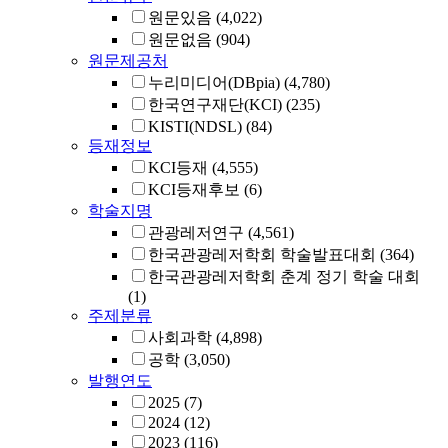
원문있음
(4,022)
원문없음
(904)
원문제공처
누리미디어(DBpia)
(4,780)
한국연구재단(KCI)
(235)
KISTI(NDSL)
(84)
등재정보
KCI등재
(4,555)
KCI등재후보
(6)
학술지명
관광레저연구
(4,561)
한국관광레저학회 학술발표대회
(364)
한국관광레저학회 춘계 정기 학술 대회
(1)
주제분류
사회과학
(4,898)
공학
(3,050)
발행연도
2025
(7)
2024
(12)
2023
(116)