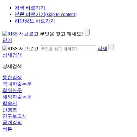
검색 바로가기
본문 바로가기(skip to content)
하단정보 바로가기
무엇을 찾고 계세요?
닫기
삭제
상세검색
상세검색
통합검색
국내학술논문
학위논문
해외학술논문
학술지
단행본
연구보고서
공개강의
버튼