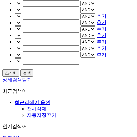
추가
추가
추가
추가
추가
추가
추가
상세검색닫기
최근검색어
최근검색어 옵션
전체삭제
자동저장끄기
인기검색어