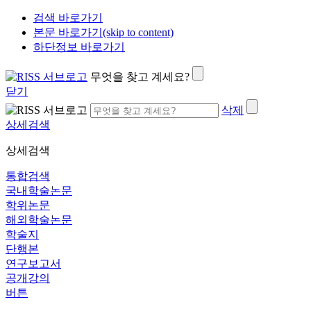
검색 바로가기
본문 바로가기(skip to content)
하단정보 바로가기
무엇을 찾고 계세요?
닫기
삭제
상세검색
상세검색
통합검색
국내학술논문
학위논문
해외학술논문
학술지
단행본
연구보고서
공개강의
버튼