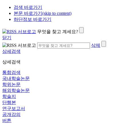
검색 바로가기
본문 바로가기(skip to content)
하단정보 바로가기
무엇을 찾고 계세요?
닫기
삭제
상세검색
상세검색
통합검색
국내학술논문
학위논문
해외학술논문
학술지
단행본
연구보고서
공개강의
버튼