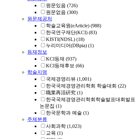
원문있음
(726)
원문없음
(300)
원문제공처
학술교육원(eArticle)
(988)
한국연구재단(KCI)
(83)
KISTI(NDSL)
(18)
누리미디어(DBpia)
(1)
등재정보
KCI등재
(937)
KCI등재후보
(66)
학술지명
국제경영리뷰
(1,001)
한국국제경영관리학회 학술대회
(22)
職業再活硏究
(1)
한국국제경영관리학회학술발표대회발표
논문집
(1)
한국문학과 예술
(1)
주제분류
사회과학
(1,023)
교육
(1)