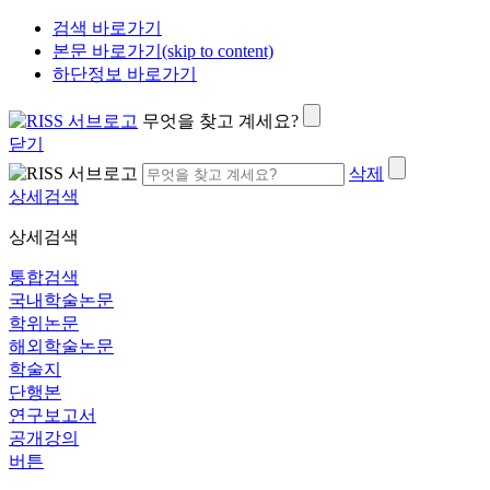
검색 바로가기
본문 바로가기(skip to content)
하단정보 바로가기
무엇을 찾고 계세요?
닫기
삭제
상세검색
상세검색
통합검색
국내학술논문
학위논문
해외학술논문
학술지
단행본
연구보고서
공개강의
버튼