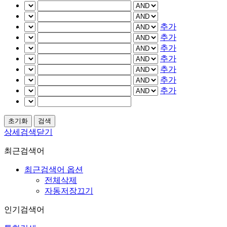
추가
추가
추가
추가
추가
추가
추가
상세검색닫기
최근검색어
최근검색어 옵션
전체삭제
자동저장끄기
인기검색어