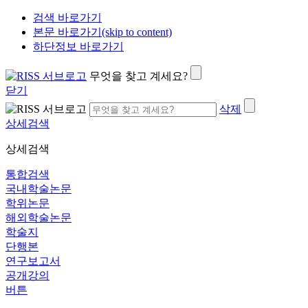
검색 바로가기
본문 바로가기(skip to content)
하단정보 바로가기
무엇을 찾고 계세요?
닫기
삭제
상세검색
상세검색
통합검색
국내학술논문
학위논문
해외학술논문
학술지
단행본
연구보고서
공개강의
버튼