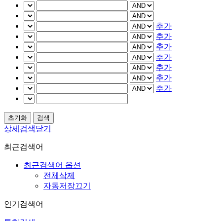
추가
추가
추가
추가
추가
추가
추가
상세검색닫기
최근검색어
최근검색어 옵션
전체삭제
자동저장끄기
인기검색어