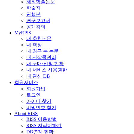
해외학술논문
학술지
단행본
연구보고서
공개강의
MyRISS
내 추천논문
내 책장
내 최근 본 논문
내 저작물관리
내 구매·신청 현황
내 서비스 사용권한
내 관심 DB
회원서비스
회원가입
로그인
아이디 찾기
비밀번호 찾기
About RISS
RISS 이용방법
RISS 지식더하기
DB연계 현황