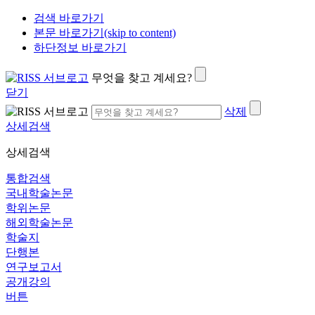
검색 바로가기
본문 바로가기(skip to content)
하단정보 바로가기
무엇을 찾고 계세요?
닫기
삭제
상세검색
상세검색
통합검색
국내학술논문
학위논문
해외학술논문
학술지
단행본
연구보고서
공개강의
버튼