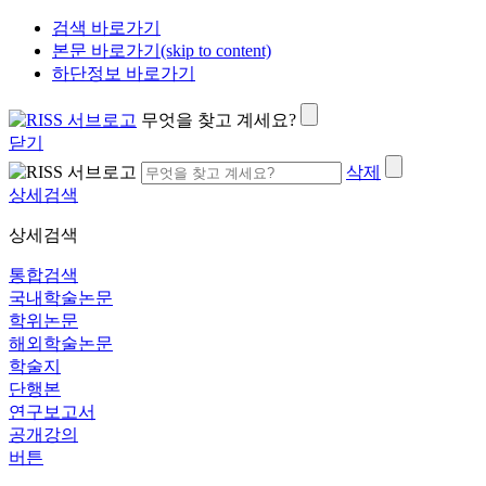
검색 바로가기
본문 바로가기(skip to content)
하단정보 바로가기
무엇을 찾고 계세요?
닫기
삭제
상세검색
상세검색
통합검색
국내학술논문
학위논문
해외학술논문
학술지
단행본
연구보고서
공개강의
버튼