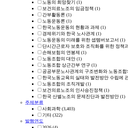
노동의 희망찾기
(1)
보건의료노조의 임금정책
(1)
간부활동론
(1)
노동운동론
(1)
한국노동운동의 현황과 과제
(1)
경제위기와 한국 노사관계
(1)
노동운동의 미래를 위한 셉템버보고서
(1)
단시간근로자 보호와 조직화를 위한 정책
손해보험의 연봉제
(1)
노동조합의 대안
(1)
노동조합 상근간부 연구
(1)
공공부문노사관계의 구조변화와 노동조합
한국노동교육의 실태와 발전방안 수립에 
노동조합의 조직개발
(1)
보건의료노조의 인사승진정책
(1)
한국 산별노조의 문제진단과 발전방안
(1)
주제분류
사회과학
(3,403)
기타
(322)
발행연도
2026
(4)