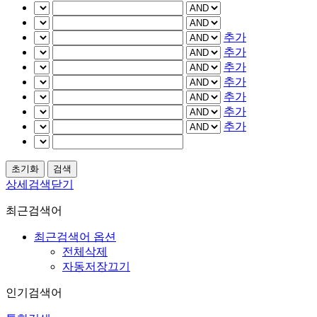
추가
추가
추가
추가
추가
추가
추가
상세검색닫기
최근검색어
최근검색어 옵션
전체삭제
자동저장끄기
인기검색어