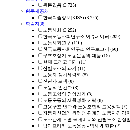
원문있음
(3,725)
원문제공처
한국학술정보(KISS)
(3,725)
학술지명
노동사회
(3,252)
한국노동사회연구소 이슈페이퍼
(209)
노동사회연구
(110)
한국노동사회연구소 연구보고서
(60)
구조조정기 노동운동의 대응
(16)
현재 그리고 미래
(11)
산별노조의 과거
(11)
노동자 정치세력화
(8)
진단과 모색
(8)
노동의 인간화
(8)
노동조합의 경영참가
(8)
노동운동의 재활성화 전략
(8)
고용구조 변화와 노동조합의 고용정책
(7)
자동차산업의 원하청 관계와 노동자간 격차 
노사관계 모델 국제비교와 산별노조 현장
남아프리카 노동운동 - 역사와 현황
(2)