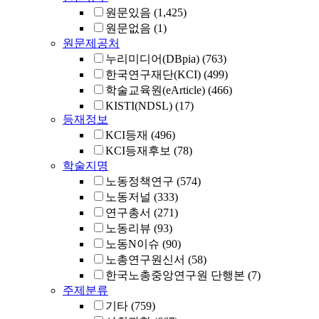
원문있음
(1,425)
원문없음
(1)
원문제공처
누리미디어(DBpia)
(763)
한국연구재단(KCI)
(499)
학술교육원(eArticle)
(466)
KISTI(NDSL)
(17)
등재정보
KCI등재
(496)
KCI등재후보
(78)
학술지명
노동정책연구
(574)
노동저널
(333)
연구총서
(271)
노동리뷰
(93)
노동N이슈
(90)
노총연구원신서
(58)
한국노총중앙연구원 단행본
(7)
주제분류
기타
(759)