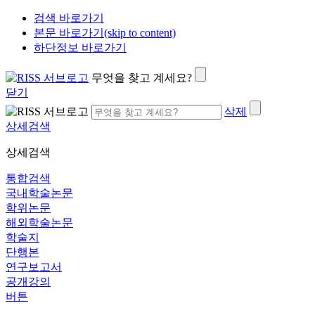
검색 바로가기
본문 바로가기(skip to content)
하단정보 바로가기
무엇을 찾고 계세요?
닫기
삭제
상세검색
상세검색
통합검색
국내학술논문
학위논문
해외학술논문
학술지
단행본
연구보고서
공개강의
버튼