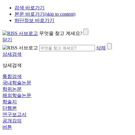
검색 바로가기
본문 바로가기(skip to content)
하단정보 바로가기
무엇을 찾고 계세요?
닫기
삭제
상세검색
상세검색
통합검색
국내학술논문
학위논문
해외학술논문
학술지
단행본
연구보고서
공개강의
버튼