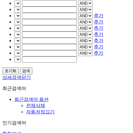
추가
추가
추가
추가
추가
추가
추가
상세검색닫기
최근검색어
최근검색어 옵션
전체삭제
자동저장끄기
인기검색어