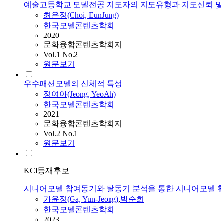
예술고등학교 모델전공 지도자의 지도유형과 지도신뢰 
최은정(Choi, EunJung)
한국모델콘텐츠학회
2020
문화융합콘텐츠학회지
Vol.1 No.2
원문보기
우수패션모델의 신체적 특성
정여아(Jeong, YeoAh)
한국모델콘텐츠학회
2021
문화융합콘텐츠학회지
Vol.2 No.1
원문보기
KCI등재후보
시니어모델 참여동기와 탈동기 분석을 통한 시니어모델 
가윤정(Ga, Yun-Jeong)
,
박순희
한국모델콘텐츠학회
2023