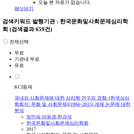
오늘 본 자료가 없습니다.
패싯닫기
검색키워드
발행기관 : 한국문화및사회문제심리학
회
(검색결과 659건)
전체선택
무료
기관내 무료
유료
KCI등재
국내의 사회문제에 대한 심리학 연구의 경향: [한국심리
학회지: 문화 및 사회문제](1994~2015) 게재 논문에 대한
분석
정안숙
,
어유경
,
한규석
한국문화및사회문제심리학회
2017