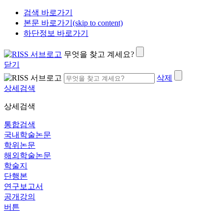
검색 바로가기
본문 바로가기(skip to content)
하단정보 바로가기
무엇을 찾고 계세요?
닫기
삭제
상세검색
상세검색
통합검색
국내학술논문
학위논문
해외학술논문
학술지
단행본
연구보고서
공개강의
버튼