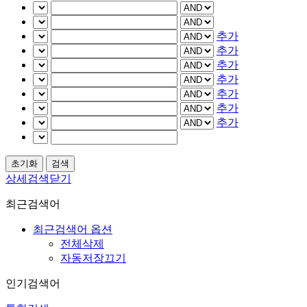
추가
추가
추가
추가
추가
추가
추가
상세검색닫기
최근검색어
최근검색어 옵션
전체삭제
자동저장끄기
인기검색어