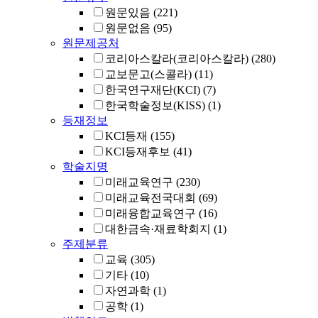
원문있음
(221)
원문없음
(95)
원문제공처
코리아스칼라(코리아스칼라)
(280)
교보문고(스콜라)
(11)
한국연구재단(KCI)
(7)
한국학술정보(KISS)
(1)
등재정보
KCI등재
(155)
KCI등재후보
(41)
학술지명
미래교육연구
(230)
미래교육전국대회
(69)
미래융합교육연구
(16)
대한금속·재료학회지
(1)
주제분류
교육
(305)
기타
(10)
자연과학
(1)
공학
(1)