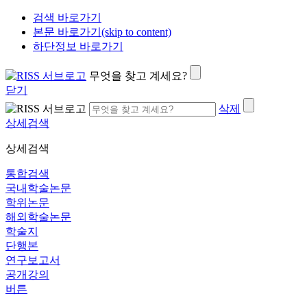
검색 바로가기
본문 바로가기(skip to content)
하단정보 바로가기
무엇을 찾고 계세요?
닫기
삭제
상세검색
상세검색
통합검색
국내학술논문
학위논문
해외학술논문
학술지
단행본
연구보고서
공개강의
버튼