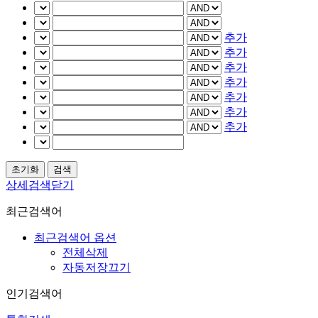
추가
추가
추가
추가
추가
추가
추가
상세검색닫기
최근검색어
최근검색어 옵션
전체삭제
자동저장끄기
인기검색어