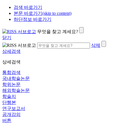
검색 바로가기
본문 바로가기(skip to content)
하단정보 바로가기
무엇을 찾고 계세요?
닫기
삭제
상세검색
상세검색
통합검색
국내학술논문
학위논문
해외학술논문
학술지
단행본
연구보고서
공개강의
버튼