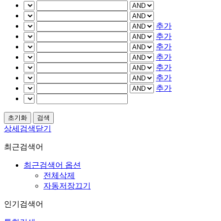
추가
추가
추가
추가
추가
추가
추가
상세검색닫기
최근검색어
최근검색어 옵션
전체삭제
자동저장끄기
인기검색어