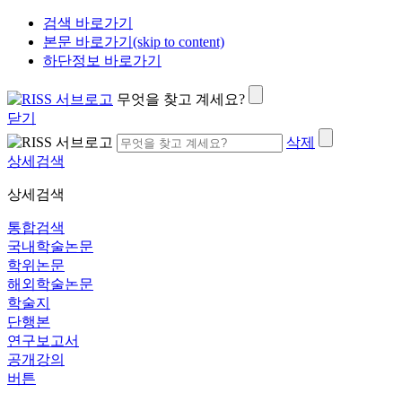
검색 바로가기
본문 바로가기(skip to content)
하단정보 바로가기
무엇을 찾고 계세요?
닫기
삭제
상세검색
상세검색
통합검색
국내학술논문
학위논문
해외학술논문
학술지
단행본
연구보고서
공개강의
버튼