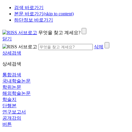
검색 바로가기
본문 바로가기(skip to content)
하단정보 바로가기
무엇을 찾고 계세요?
닫기
삭제
상세검색
상세검색
통합검색
국내학술논문
학위논문
해외학술논문
학술지
단행본
연구보고서
공개강의
버튼