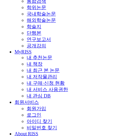
통합검색
학위논문
국내학술논문
해외학술논문
학술지
단행본
연구보고서
공개강의
MyRISS
내 추천논문
내 책장
내 최근 본 논문
내 저작물관리
내 구매·신청 현황
내 서비스 사용권한
내 관심 DB
회원서비스
회원가입
로그인
아이디 찾기
비밀번호 찾기
About RISS