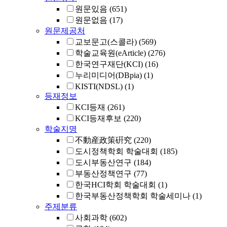
원문있음
(651)
원문없음
(17)
원문제공처
교보문고(스콜라)
(569)
학술교육원(eArticle)
(276)
한국연구재단(KCI)
(16)
누리미디어(DBpia)
(1)
KISTI(NDSL)
(1)
등재정보
KCI등재
(261)
KCI등재후보
(220)
학술지명
不動産政策硏究
(220)
도시정책학회 학술대회
(185)
도시부동산연구
(184)
부동산정책연구
(77)
한국HCI학회 학술대회
(1)
한국부동산정책학회 학술세미나
(1)
주제분류
사회과학
(602)