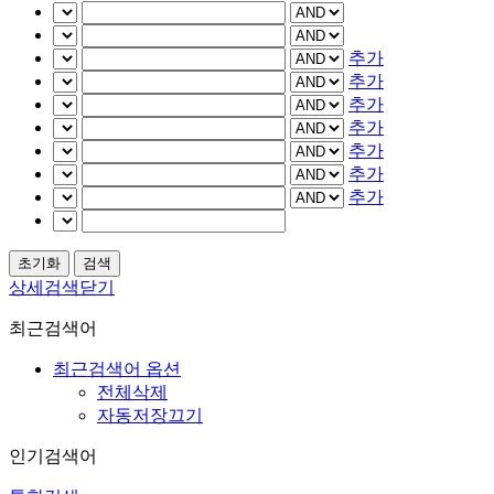
추가
추가
추가
추가
추가
추가
추가
상세검색닫기
최근검색어
최근검색어 옵션
전체삭제
자동저장끄기
인기검색어