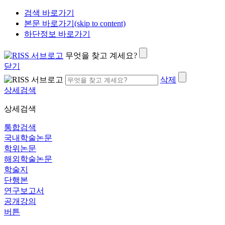
검색 바로가기
본문 바로가기(skip to content)
하단정보 바로가기
무엇을 찾고 계세요?
닫기
삭제
상세검색
상세검색
통합검색
국내학술논문
학위논문
해외학술논문
학술지
단행본
연구보고서
공개강의
버튼