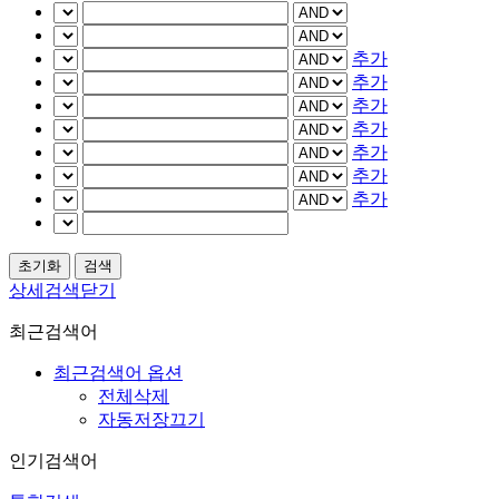
추가
추가
추가
추가
추가
추가
추가
상세검색닫기
최근검색어
최근검색어 옵션
전체삭제
자동저장끄기
인기검색어