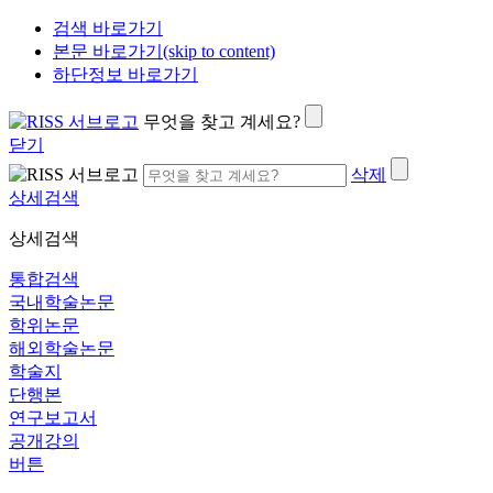
검색 바로가기
본문 바로가기(skip to content)
하단정보 바로가기
무엇을 찾고 계세요?
닫기
삭제
상세검색
상세검색
통합검색
국내학술논문
학위논문
해외학술논문
학술지
단행본
연구보고서
공개강의
버튼