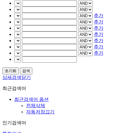
추가
추가
추가
추가
추가
추가
추가
상세검색닫기
최근검색어
최근검색어 옵션
전체삭제
자동저장끄기
인기검색어