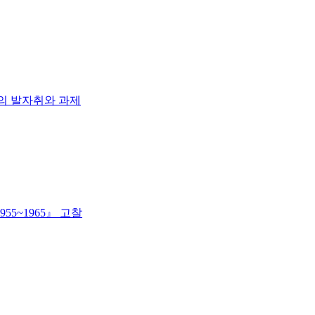
집의 발자취와 과제
955~1965』 고찰