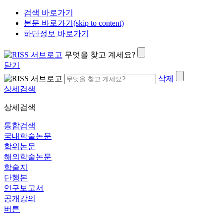
검색 바로가기
본문 바로가기(skip to content)
하단정보 바로가기
무엇을 찾고 계세요?
닫기
삭제
상세검색
상세검색
통합검색
국내학술논문
학위논문
해외학술논문
학술지
단행본
연구보고서
공개강의
버튼