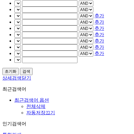
추가
추가
추가
추가
추가
추가
추가
상세검색닫기
최근검색어
최근검색어 옵션
전체삭제
자동저장끄기
인기검색어