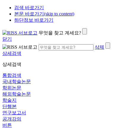
검색 바로가기
본문 바로가기(skip to content)
하단정보 바로가기
무엇을 찾고 계세요?
닫기
삭제
상세검색
상세검색
통합검색
국내학술논문
학위논문
해외학술논문
학술지
단행본
연구보고서
공개강의
버튼