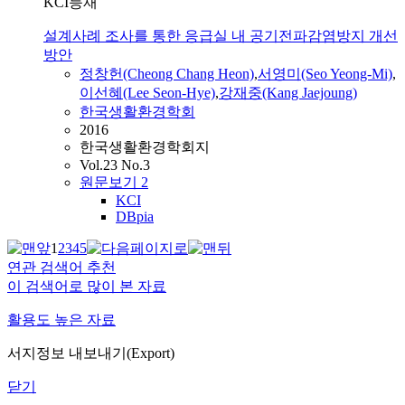
KCI등재
설계사례 조사를 통한 응급실 내 공기전파감염방지 개선
방안
정창헌(Cheong Chang Heon)
,
서영미(Seo Yeong-Mi)
,
이선혜(Lee Seon-Hye)
,
강재중(Kang Jaejoung)
한국생활환경학회
2016
한국생활환경학회지
Vol.23 No.3
원문보기
2
KCI
DBpia
1
2
3
4
5
연관 검색어 추천
이 검색어로 많이 본 자료
활용도 높은 자료
서지정보 내보내기(Export)
닫기