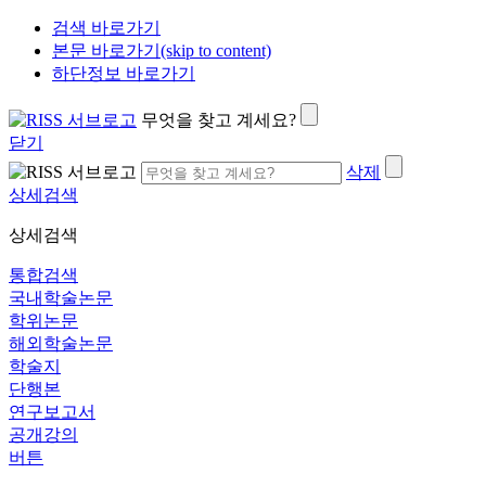
검색 바로가기
본문 바로가기(skip to content)
하단정보 바로가기
무엇을 찾고 계세요?
닫기
삭제
상세검색
상세검색
통합검색
국내학술논문
학위논문
해외학술논문
학술지
단행본
연구보고서
공개강의
버튼