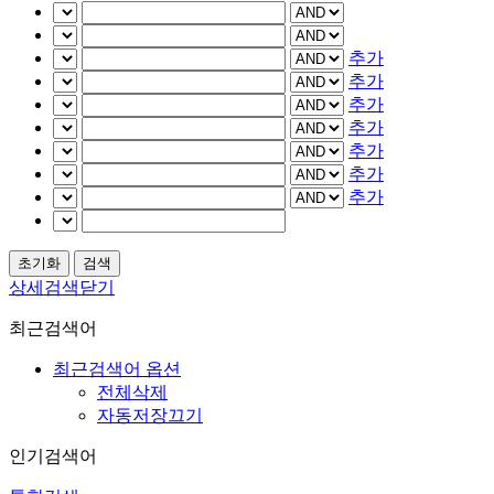
추가
추가
추가
추가
추가
추가
추가
상세검색닫기
최근검색어
최근검색어 옵션
전체삭제
자동저장끄기
인기검색어