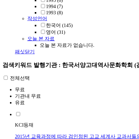
1995
(6)
1994
(7)
1993
(8)
작성언어
한국어
(145)
영어
(31)
오늘 본 자료
오늘 본 자료가 없습니다.
패싯닫기
검색키워드
발행기관 : 한국서양고대역사문화학회
(
전체선택
무료
기관내 무료
유료
KCI등재
2015년 교육과정에 따라 검인정된 고교 세계사 교과서들