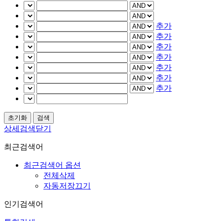
추가
추가
추가
추가
추가
추가
추가
상세검색닫기
최근검색어
최근검색어 옵션
전체삭제
자동저장끄기
인기검색어