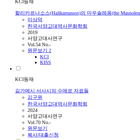
KCI등재
할리카르나소스(Halikarnassos)의 마우솔레움(the Ma
이상덕
한국서양고대역사문화학회
2019
서양고대사연구
Vol.54 No.-
원문보기
2
KCI
KISS
KCI등재
길가메시 서사시의 수메르 자료들
김구원
한국서양고대역사문화학회
2024
서양고대사연구
Vol.70 No.-
원문보기
복사/대출신청