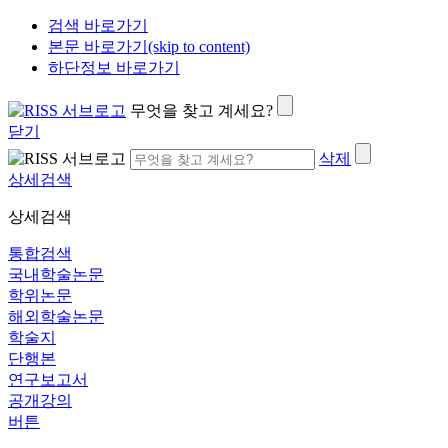
검색 바로가기
본문 바로가기(skip to content)
하단정보 바로가기
무엇을 찾고 계세요?
닫기
삭제
상세검색
상세검색
통합검색
국내학술논문
학위논문
해외학술논문
학술지
단행본
연구보고서
공개강의
버튼