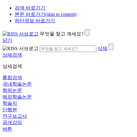
검색 바로가기
본문 바로가기(skip to content)
하단정보 바로가기
무엇을 찾고 계세요?
닫기
삭제
상세검색
상세검색
통합검색
국내학술논문
학위논문
해외학술논문
학술지
단행본
연구보고서
공개강의
버튼