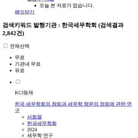
오늘 본 자료가 없습니다.
패싯닫기
검색키워드
발행기관 : 한국세무학회
(검색결과
2,842건)
전체선택
무료
기관내 무료
유료
KCI등재
한국 세무학회의 창립과 세무학 학문의 정립에 관한 연
구
서희열
한국세무학회
2024
세무학 연구