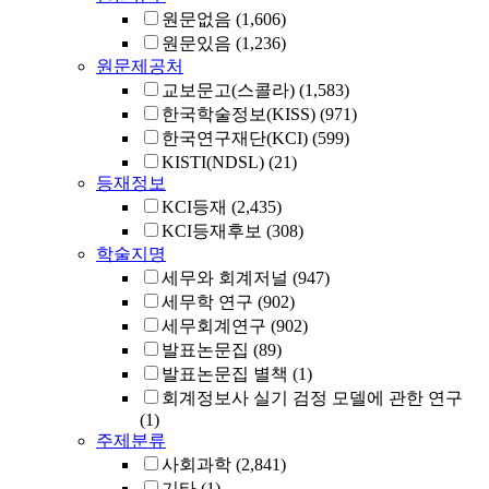
원문없음
(1,606)
원문있음
(1,236)
원문제공처
교보문고(스콜라)
(1,583)
한국학술정보(KISS)
(971)
한국연구재단(KCI)
(599)
KISTI(NDSL)
(21)
등재정보
KCI등재
(2,435)
KCI등재후보
(308)
학술지명
세무와 회계저널
(947)
세무학 연구
(902)
세무회계연구
(902)
발표논문집
(89)
발표논문집 별책
(1)
회계정보사 실기 검정 모델에 관한 연구
(1)
주제분류
사회과학
(2,841)
기타
(1)