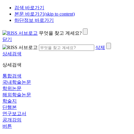
검색 바로가기
본문 바로가기(skip to content)
하단정보 바로가기
무엇을 찾고 계세요?
닫기
삭제
상세검색
상세검색
통합검색
국내학술논문
학위논문
해외학술논문
학술지
단행본
연구보고서
공개강의
버튼