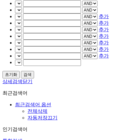
추가
추가
추가
추가
추가
추가
추가
상세검색닫기
최근검색어
최근검색어 옵션
전체삭제
자동저장끄기
인기검색어