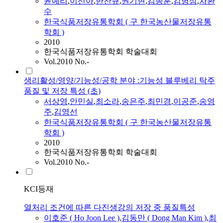
윤예리
,
이선아
,
한찬규
,
권기현
,
김종훈
,
김병삼
,
차환
수
한국식품저장유통학회 ( 구 한국농산물저장유통
학회 )
2010
한국식품저장유통학회 학술대회
Vol.2010 No.-
생리활성/영양/기능성/공학 분야 :기능성 블루베리 탁주
품질 및 저장 특성 (초)
서상영
,
안민실
,
최소라
,
송은주
,
최민경
,
이공준
,
송영
주
,
김영선
한국식품저장유통학회 ( 구 한국농산물저장유통
학회 )
2010
한국식품저장유통학회 학술대회
Vol.2010 No.-
KCI등재
열처리 조건에 따른 다진생강의 저장 중 품질특성
이호준 ( Ho Joon Lee )
,
김동만 ( Dong Man Kim )
,
최