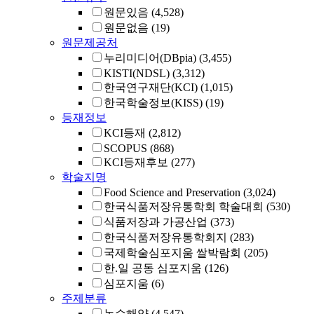
원문있음
(4,528)
원문없음
(19)
원문제공처
누리미디어(DBpia)
(3,455)
KISTI(NDSL)
(3,312)
한국연구재단(KCI)
(1,015)
한국학술정보(KISS)
(19)
등재정보
KCI등재
(2,812)
SCOPUS
(868)
KCI등재후보
(277)
학술지명
Food Science and Preservation
(3,024)
한국식품저장유통학회 학술대회
(530)
식품저장과 가공산업
(373)
한국식품저장유통학회지
(283)
국제학술심포지움 쌀박람회
(205)
한.일 공동 심포지움
(126)
심포지움
(6)
주제분류
농수해양
(4,547)