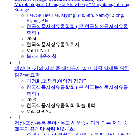
Microbiological Change of Strawberry "Minyubong" during
Storage
Lee, Se-Hee
,
Lee, Myung-Suk
,
Sun, Namkyu
,
Song,
Kyung-Bin
한국식품저장유통학회 ( 구 한국농산물저장유통
학회 )
2004
한국식품저장유통학회지
Vol.11 No.1
복사/대출신청
생강다대기의 저장 중 색깔유지 및 미생물 억제를 위한
첨가물 효과
이명희
,
조장원
,
이영경
,
김경탁
한국식품저장유통학회 ( 구 한국농산물저장유통
학회 )
2009
한국식품저장유통학회 학술대회
Vol.2009 No.-
저장/포장/유통 분야 : 온도와 품종차이에 따른 저장 중
멜론의 유리당 함량 변화 (초)