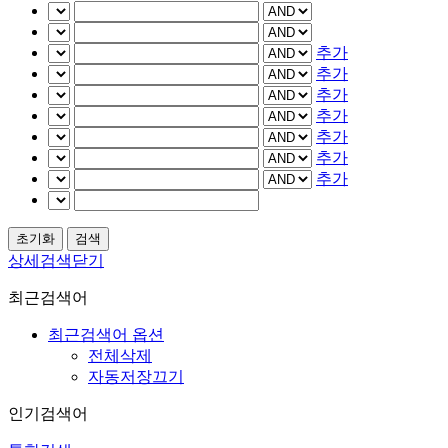
추가
추가
추가
추가
추가
추가
추가
상세검색닫기
최근검색어
최근검색어 옵션
전체삭제
자동저장끄기
인기검색어