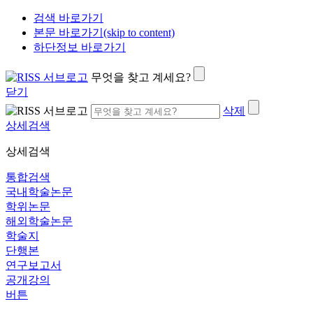
검색 바로가기
본문 바로가기(skip to content)
하단정보 바로가기
무엇을 찾고 계세요?
닫기
삭제
상세검색
상세검색
통합검색
국내학술논문
학위논문
해외학술논문
학술지
단행본
연구보고서
공개강의
버튼