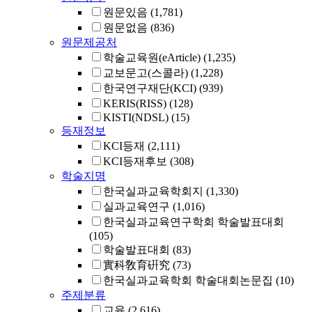
원문있음
(1,781)
원문없음
(836)
원문제공처
학술교육원(eArticle)
(1,235)
교보문고(스콜라)
(1,228)
한국연구재단(KCI)
(939)
KERIS(RISS)
(128)
KISTI(NDSL)
(15)
등재정보
KCI등재
(2,111)
KCI등재후보
(308)
학술지명
한국실과교육학회지
(1,330)
실과교육연구
(1,016)
한국실과교육연구학회 학술발표대회
(105)
학술발표대회
(83)
實科敎育硏究
(73)
한국실과교육학회 학술대회논문집
(10)
주제분류
교육
(2,616)