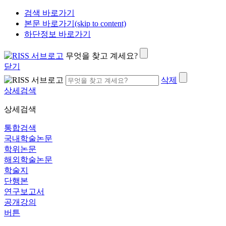
검색 바로가기
본문 바로가기(skip to content)
하단정보 바로가기
무엇을 찾고 계세요?
닫기
삭제
상세검색
상세검색
통합검색
국내학술논문
학위논문
해외학술논문
학술지
단행본
연구보고서
공개강의
버튼