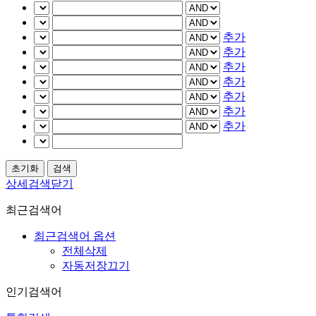
추가
추가
추가
추가
추가
추가
추가
상세검색닫기
최근검색어
최근검색어 옵션
전체삭제
자동저장끄기
인기검색어